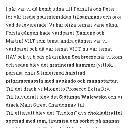
I går var vi då hembjudna till Pernilla och Peter
för vår tredje gourmémiddag tillsammans och oj oj
vad de levererade! Vi har olika teman varje gång.
Första gången hade värdparet (Samone och
Martin) VILT som tema, andra gången var vi
värdparet och då var temat VITT, nu var temat
HAV och vi bjöds på drinken
Sea breeze
när vi kom
och sedan blev det
gratinerad hummer
(vitlök,
persilja, chili & lime) med
halstrad
pilgrimsmussla med avokado och mangotartar
.
Till det drack vi Mionetto Prosecco Extra Dry.
Till huvudrätt blev det
Sjötunga Walewska
och vi
drack Main Street Chardonnay till.
Till efterrätt blev det ”Triologi” dvs
chokladtryffel
spetsad med rom, tiramisu och sorbet på ananas