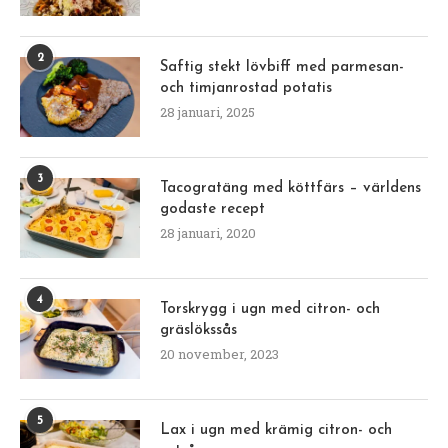
2
Saftig stekt lövbiff med parmesan-
och timjanrostad potatis
28 januari, 2025
3
Tacogratäng med köttfärs – världens
godaste recept
28 januari, 2020
4
Torskrygg i ugn med citron- och
gräslökssås
20 november, 2023
5
Lax i ugn med krämig citron- och