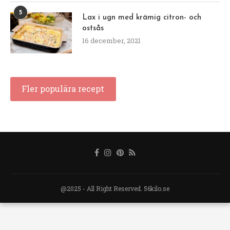
5
Lax i ugn med krämig citron- och
ostsås
16 december, 2021
Fler populära recept
@2025 - All Right Reserved. 56kilo.se