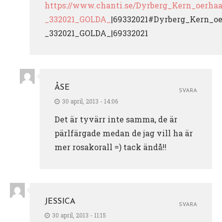
https://www.chanti.se/Dyrberg_Kern_oerha
_332021_GOLDA_
|69332021#Dyrberg_Kern_o
_332021_GOLDA_|69332021
ÅSE
SVARA
30 april, 2013 - 14:06
Det är tyvärr inte samma, de är
pärlfärgade medan de jag vill ha är
mer rosakorall =) tack ändå!!
JESSICA
SVARA
30 april, 2013 - 11:15