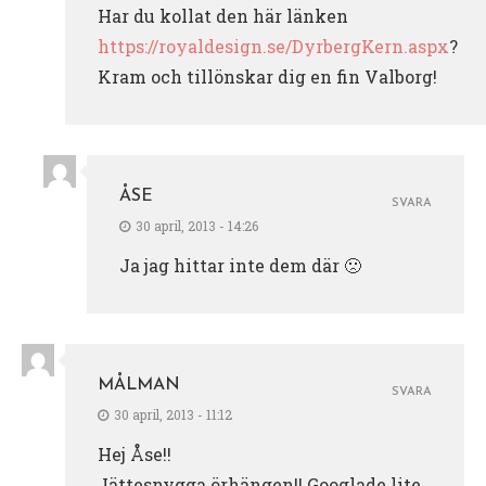
Har du kollat den här länken
https://royaldesign.se/DyrbergKern.aspx
?
Kram och tillönskar dig en fin Valborg!
ÅSE
SVARA
30 april, 2013 - 14:26
Ja jag hittar inte dem där 🙁
MÅLMAN
SVARA
30 april, 2013 - 11:12
Hej Åse!!
Jättesnygga örhängen!! Googlade lite