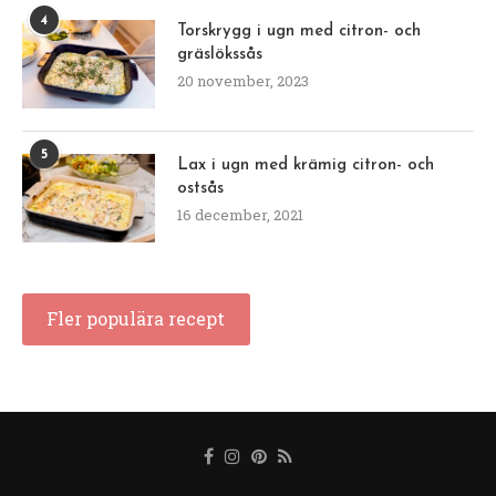
4
Torskrygg i ugn med citron- och
gräslökssås
20 november, 2023
5
Lax i ugn med krämig citron- och
ostsås
16 december, 2021
Fler populära recept