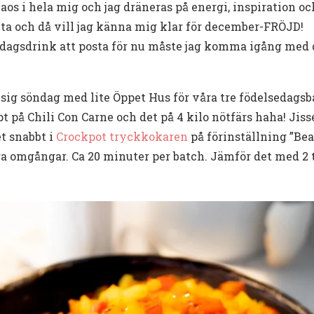
 kaos i hela mig och jag dräneras på energi, inspiration o
ta och då vill jag känna mig klar för december-FRÖJD!
dagsdrink att posta för nu måste jag komma igång med det
ysig söndag med lite Öppet Hus för våra tre födelsedagsb
t på Chili Con Carne och det på 4 kilo nötfärs haha! Jis
t snabbt i
Crockpot tryckkokaren
på förinställning ”Bea
ra omgångar. Ca 20 minuter per batch. Jämför det med 2 