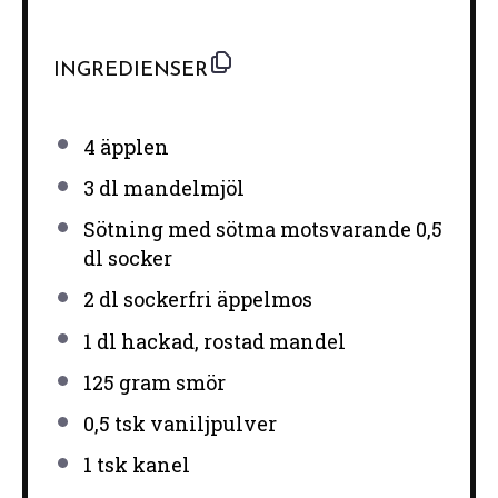
INGREDIENSER
4
äpplen
3
dl mandelmjöl
Sötning med sötma motsvarande 0,5
dl socker
2
dl sockerfri äppelmos
1
dl hackad, rostad mandel
125 gram
smör
0
,5 tsk vaniljpulver
1
tsk kanel