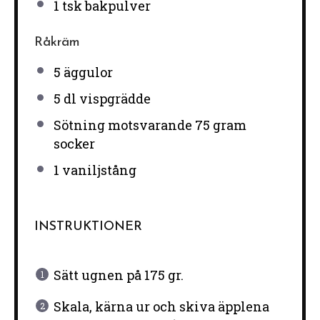
1
tsk bakpulver
Råkräm
5
äggulor
5
dl vispgrädde
Sötning motsvarande 75 gram
socker
1
vaniljstång
INSTRUKTIONER
Sätt ugnen på 175 gr.
Skala, kärna ur och skiva äpplena