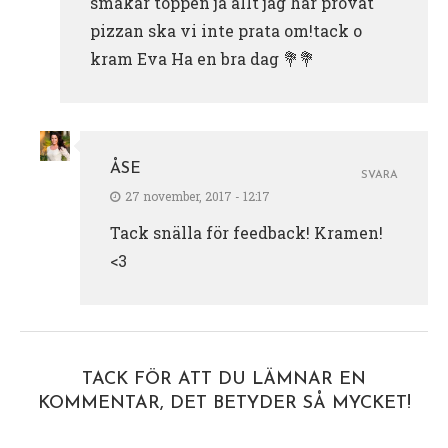
smakar toppen ja allt jag har provat
pizzan ska vi inte prata om!tack o
kram Eva Ha en bra dag 💐💐
ÅSE
SVARA
27 november, 2017 - 12:17
Tack snälla för feedback! Kramen!
<3
TACK FÖR ATT DU LÄMNAR EN
KOMMENTAR, DET BETYDER SÅ MYCKET!