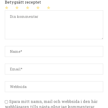
Betygsätt receptet
1
2
3
4
5
stjärna
stjärnor
stjärnor
stjärnor
stjärnor
Spara mitt namn, mail och webbsida i den här
webbläsaren tills nästa gång jag kommenterar.