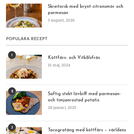
Skreitorsk med brynt citronsmör och
parmesan
3 augusti, 2026
POPULÄRA RECEPT
1
Köttfärs- och Vitkålsfräs
16 maj, 2024
2
Saftig stekt lövbiff med parmesan-
och timjanrostad potatis
28 januari, 2025
3
Tacogratäng med köttfärs – världens