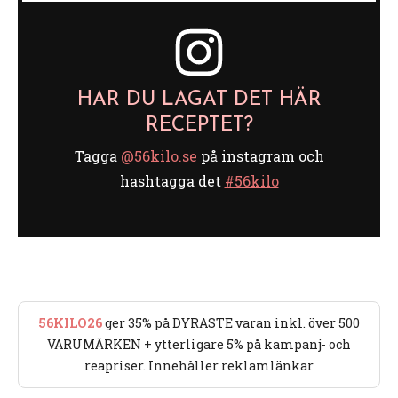
HAR DU LAGAT DET HÄR
RECEPTET?
Tagga
@56kilo.se
på instagram och
hashtagga det
#56kilo
56KILO26
ger 35% på DYRASTE varan inkl. över 500
VARUMÄRKEN + ytterligare 5% på kampanj- och
reapriser. Innehåller reklamlänkar