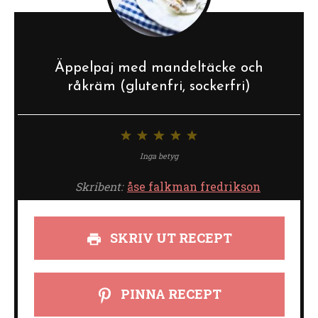
Äppelpaj med mandeltäcke och
råkräm (glutenfri, sockerfri)
1
2
3
4
5
stjärna
stjärnor
stjärnor
stjärnor
stjärnor
Inga betyg
Skribent:
åse falkman fredrikson
SKRIV UT RECEPT
PINNA RECEPT