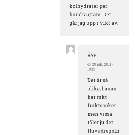
kolhydrater per
hundra gram. Det
går jag upp i vikt av.
ÅSE
28 juli, 2011 -
19:12
Det är så
olika, banan
har mkt
fruktsocker
men vissa
tåler ju det.
Huvudregeln