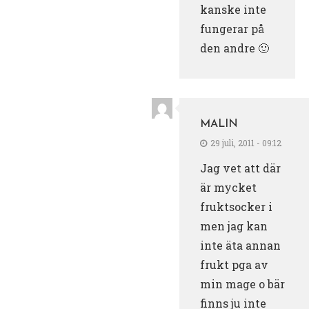
kanske inte
fungerar på
den andre 🙂
MALIN
29 juli, 2011 - 09:12
Jag vet att där
är mycket
fruktsocker i
men jag kan
inte äta annan
frukt pga av
min mage o bär
finns ju inte