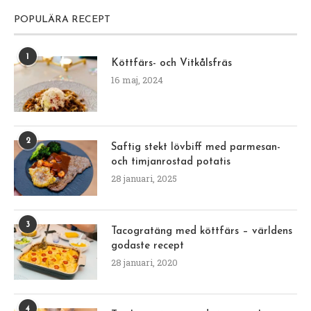
POPULÄRA RECEPT
1
Köttfärs- och Vitkålsfräs
16 maj, 2024
2
Saftig stekt lövbiff med parmesan-
och timjanrostad potatis
28 januari, 2025
3
Tacogratäng med köttfärs – världens
godaste recept
28 januari, 2020
4