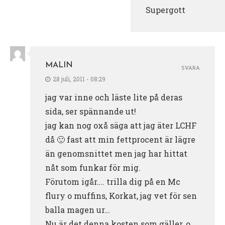
Supergott
MALIN
SVARA
28 juli, 2011 - 08:29
jag var inne och läste lite på deras
sida, ser spännande ut!
jag kan nog oxå säga att jag äter LCHF
då 🙂 fast att min fettprocent är lägre
än genomsnittet men jag har hittat
nåt som funkar för mig.
Förutom igår…. trilla dig på en Mc
flury o muffins, Korkat, jag vet för sen
balla magen ur…
Nu är det denna kosten som gäller, o