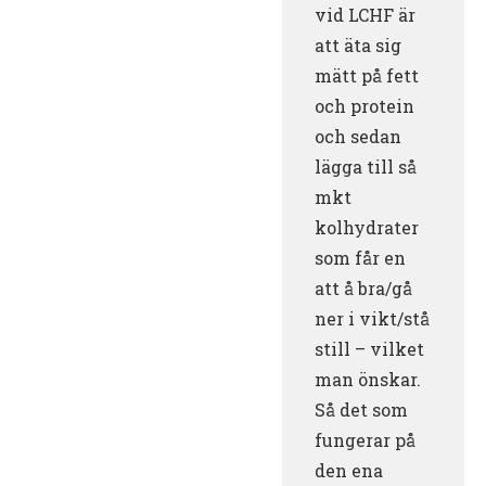
vid LCHF är
att äta sig
mätt på fett
och protein
och sedan
lägga till så
mkt
kolhydrater
som får en
att å bra/gå
ner i vikt/stå
still – vilket
man önskar.
Så det som
fungerar på
den ena