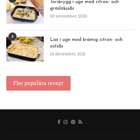
Torskrygg i ugn med citron- och
gräslökssås
20 november, 2023
5
Lax i ugn med krämig citron- och
ostsås
16 december, 2021
Fler populära recept