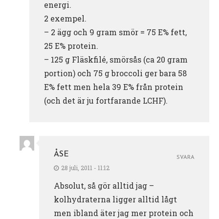
energi.
2 exempel.
– 2 ägg och 9 gram smör = 75 E% fett,
25 E% protein.
– 125 g Fläskfilé, smörsås (ca 20 gram
portion) och 75 g broccoli ger bara 58
E% fett men hela 39 E% från protein
(och det är ju fortfarande LCHF).
ÅSE
SVARA
28 juli, 2011 - 11:12
Absolut, så gör alltid jag –
kolhydraterna ligger alltid lågt
men ibland äter jag mer protein och