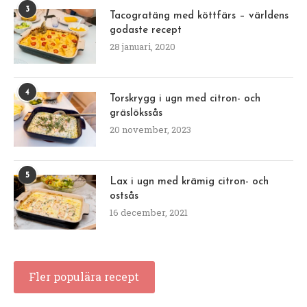
3
Tacogratäng med köttfärs – världens
godaste recept
28 januari, 2020
4
Torskrygg i ugn med citron- och
gräslökssås
20 november, 2023
5
Lax i ugn med krämig citron- och
ostsås
16 december, 2021
Fler populära recept