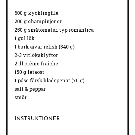
600 g
kycklingfilé
200 g
champinjoner
250 g
småtomater, typ romantica
1
gul lök
1
burk ajvar relish (
340 g
)
2
-
3
vitlöksklyftor
2
dl crème fraiche
150 g
fetaost
1
påse färsk bladspenat (
70 g
)
salt & peppar
smör
INSTRUKTIONER