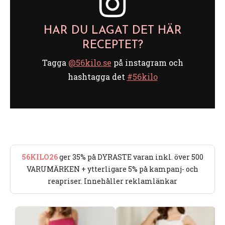
HAR DU LAGAT DET HÄR
RECEPTET?
Tagga
@56kilo.se
på instagram och
hashtagga det
#56kilo
56KILO26
ger 35% på DYRASTE varan inkl. över 500
VARUMÄRKEN + ytterligare 5% på kampanj- och
reapriser. Innehåller reklamlänkar