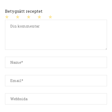
Betygsätt receptet
1
2
3
4
5
stjärna
stjärnor
stjärnor
stjärnor
stjärnor