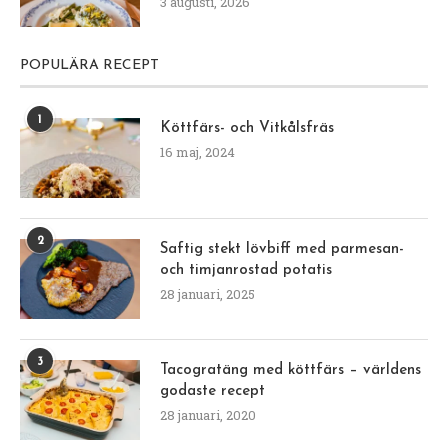
3 augusti, 2026
POPULÄRA RECEPT
1
Köttfärs- och Vitkålsfräs
16 maj, 2024
2
Saftig stekt lövbiff med parmesan-
och timjanrostad potatis
28 januari, 2025
3
Tacogratäng med köttfärs – världens
godaste recept
28 januari, 2020