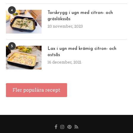
4
Torskrygg i ugn med citron- och
gräslökssås
20 november, 2023
5
Lax i ugn med krämig citron- och
ostsås
16 december, 2021
Fler populära recept