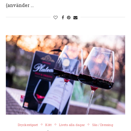
(använder …
Dryckestipset
Kött
Livets alla dagar
Sås / Dressing