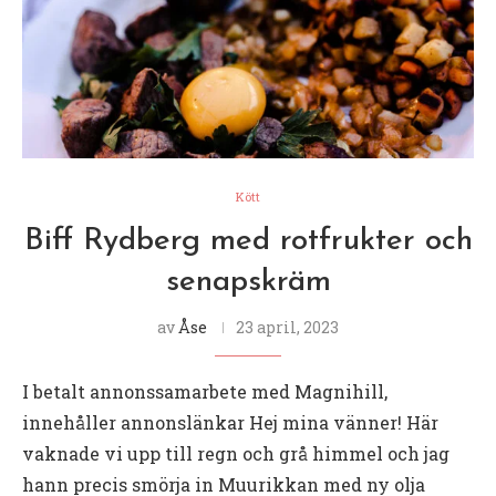
Kött
Biff Rydberg med rotfrukter och
senapskräm
av
Åse
23 april, 2023
I betalt annonssamarbete med Magnihill,
innehåller annonslänkar Hej mina vänner! Här
vaknade vi upp till regn och grå himmel och jag
hann precis smörja in Muurikkan med ny olja