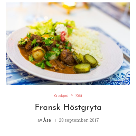
Crockpot
Kött
Fransk Höstgryta
av
Åse
28 september, 2017