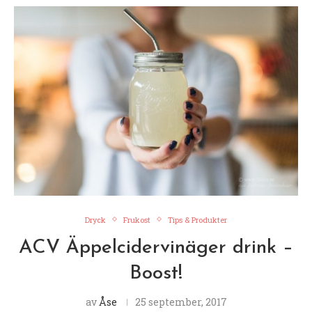
Dryck
Frukost
Tips & Produkter
ACV Äppelcidervinäger drink –
Boost!
av
Åse
25 september, 2017