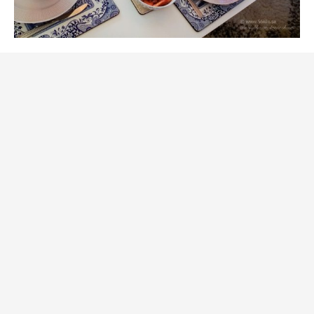
Fisk och Skaldjur
Soppa
Sötsaker
Enkel Räksoppa, ostar och en
god limepannacotta!
av
Åse
24 september, 2017
Hej darlings! Oj oj, full rulle hela dagen! Alice fyller
år på tisdag, så som vanligt är vi ute i sista stund
och har farit omkring hela dagen. Våra
hantverkare …