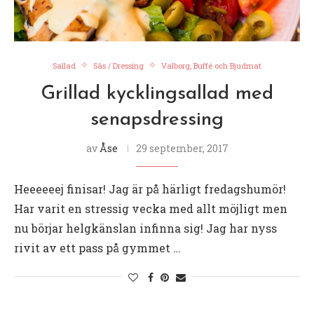
Sallad
Sås / Dressing
Valborg, Buffé och Bjudmat
Grillad kycklingsallad med
senapsdressing
av
Åse
29 september, 2017
Heeeeeej finisar! Jag är på härligt fredagshumör!
Har varit en stressig vecka med allt möjligt men
nu börjar helgkänslan infinna sig! Jag har nyss
rivit av ett pass på gymmet …