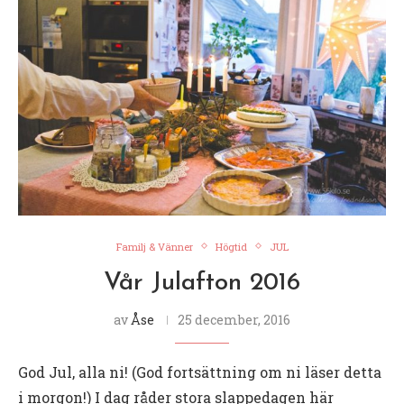
Familj & Vänner
Högtid
JUL
Vår Julafton 2016
av
Åse
25 december, 2016
God Jul, alla ni! (God fortsättning om ni läser detta
i morgon!) I dag råder stora slappedagen här