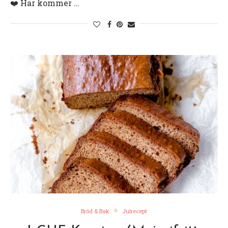
❤️ Här kommer …
Bröd & Bak
Julrecept