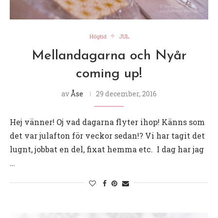
Högtid
JUL
Mellandagarna och Nyår
coming up!
av
Åse
29 december, 2016
Hej vänner! Oj vad dagarna flyter ihop! Känns som
det var julafton för veckor sedan!? Vi har tagit det
lugnt, jobbat en del, fixat hemma etc. I dag har jag
…