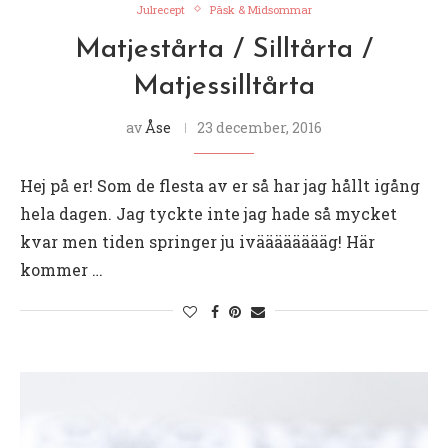
Julrecept
Påsk & Midsommar
Matjestårta / Silltårta /
Matjessilltårta
av
Åse
23 december, 2016
Hej på er! Som de flesta av er så har jag hållt igång
hela dagen. Jag tyckte inte jag hade så mycket
kvar men tiden springer ju ivääääääääg! Här
kommer …