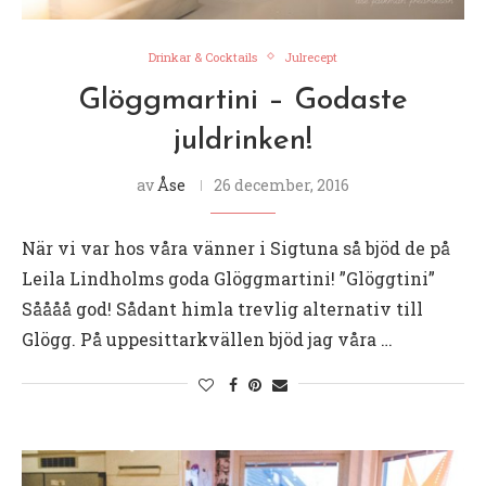
Drinkar & Cocktails
Julrecept
Glöggmartini – Godaste
juldrinken!
av
Åse
26 december, 2016
När vi var hos våra vänner i Sigtuna så bjöd de på
Leila Lindholms goda Glöggmartini! ”Glöggtini”
Såååå god! Sådant himla trevlig alternativ till
Glögg. På uppesittarkvällen bjöd jag våra …