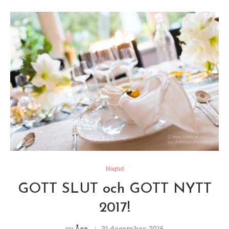
Högtid
GOTT SLUT och GOTT NYTT
2017!
av
Åse
31 december, 2016