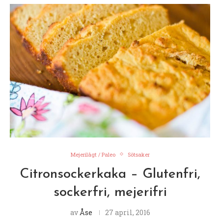
Mejerilågt / Paleo
Sötsaker
Citronsockerkaka – Glutenfri,
sockerfri, mejerifri
av
Åse
27 april, 2016