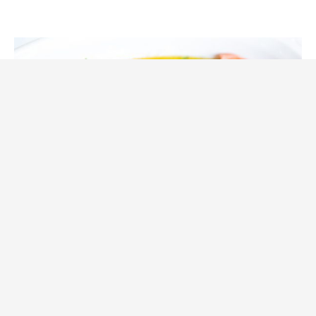
Fisk och Skaldjur
Örtbakad lax med citron och
skirat smör