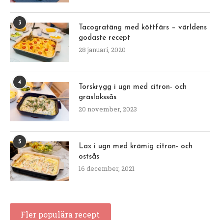
3
Tacogratäng med köttfärs – världens
godaste recept
28 januari, 2020
4
Torskrygg i ugn med citron- och
gräslökssås
20 november, 2023
5
Lax i ugn med krämig citron- och
ostsås
16 december, 2021
Fler populära recept