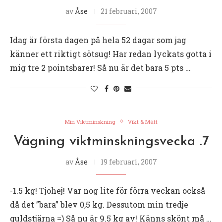
av
Åse
21 februari, 2007
Idag är första dagen på hela 52 dagar som jag
känner ett riktigt sötsug! Har redan lyckats gotta i
mig tre 2 pointsbarer! Så nu är det bara 5 pts …
Min Viktminskning
Vikt & Mått
Vägning viktminskningsvecka .7
av
Åse
19 februari, 2007
-1.5 kg! Tjohej! Var nog lite för förra veckan också
då det ”bara” blev 0,5 kg. Dessutom min tredje
guldstjärna =) Så nu är 9.5 kg av! Känns skönt må …