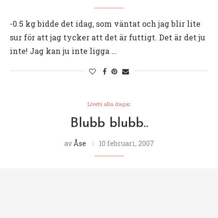
-0.5 kg bidde det idag, som väntat och jag blir lite
sur för att jag tycker att det är futtigt. Det är det ju
inte! Jag kan ju inte ligga …
Livets alla dagar
Blubb blubb..
av
Åse
10 februari, 2007
Blääää! Misstänker ett väääääldigt litet minus på
måndag! Känner mig jättesvullen och har fått
påhälsning av en röd tantjävel! Har precis gått på
minipiller och har en liten blödning nu …