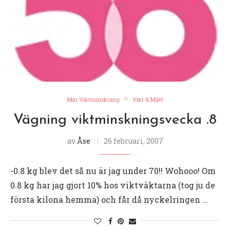
Min Viktminskning
Vikt & Mått
Vägning viktminskningsvecka .8
av
Åse
26 februari, 2007
-0.8 kg blev det så nu är jag under 70!! Wohooo! Om
0.8 kg har jag gjort 10% hos viktväktarna (tog ju de
första kilona hemma) och får då nyckelringen …