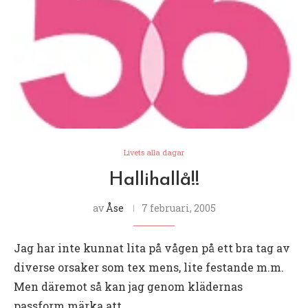
Livets alla dagar
Hallihallå!!
av
Åse
7 februari, 2005
Jag har inte kunnat lita på vågen på ett bra tag av
diverse orsaker som tex mens, lite festande m.m.
Men däremot så kan jag genom klädernas
passform märka att …