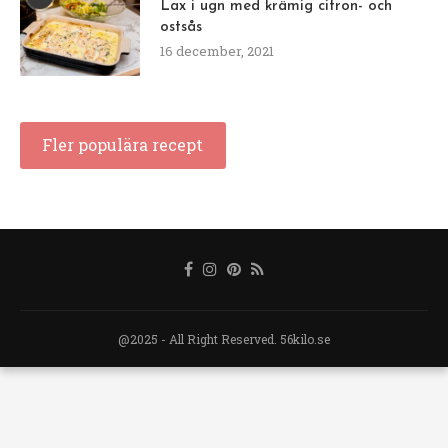
Lax i ugn med krämig citron- och
ostsås
16 december, 2021
Fler populära recept
@2025 - All Right Reserved. 56kilo.se