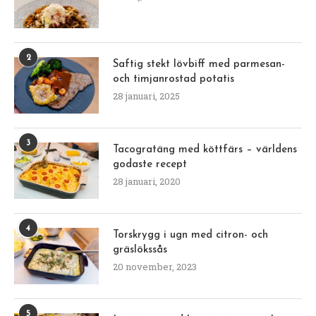
2
Saftig stekt lövbiff med parmesan-
och timjanrostad potatis
28 januari, 2025
3
Tacogratäng med köttfärs – världens
godaste recept
28 januari, 2020
4
Torskrygg i ugn med citron- och
gräslökssås
20 november, 2023
5