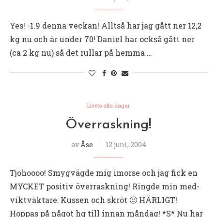
Yes! -1.9 denna veckan! Alltså har jag gått ner 12,2
kg nu och är under 70! Daniel har också gått ner
(ca 2 kg nu) så det rullar på hemma …
Livets alla dagar
Överraskning!
av
Åse
12 juni, 2004
Tjohoooo! Smygvägde mig imorse och jag fick en
MYCKET positiv överraskning! Ringde min med-
viktväktare: Kussen och skröt 🙂 HÄRLIGT!
Hoppas på något hg till innan måndag! *S* Nu har