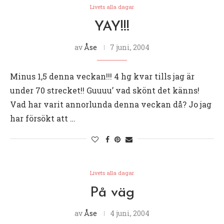
Livets alla dagar
YAY!!!
av
Åse
7 juni, 2004
Minus 1,5 denna veckan!!! 4 hg kvar tills jag är
under 70 strecket!! Guuuu’ vad skönt det känns!
Vad har varit annorlunda denna veckan då? Jo jag
har försökt att …
Livets alla dagar
På väg
av
Åse
4 juni, 2004