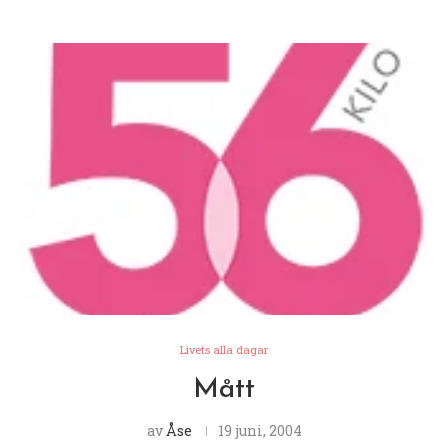
Livets alla dagar
Mått
av
Åse
19 juni, 2004