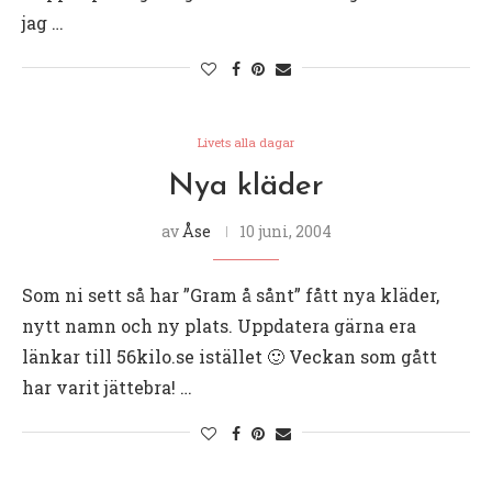
jag …
Livets alla dagar
Nya kläder
av
Åse
10 juni, 2004
Som ni sett så har ”Gram å sånt” fått nya kläder,
nytt namn och ny plats. Uppdatera gärna era
länkar till 56kilo.se istället 🙂 Veckan som gått
har varit jättebra! …