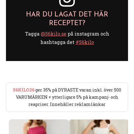
HAR DU LAGAT DET HÄR
RECEPTET?
Tagga
@56kilo.se
på instagram och
hashtagga det
#56kilo
56KILO26
ger 35% på DYRASTE varan inkl. över 500
VARUMÄRKEN + ytterligare 5% på kampanj- och
reapriser. Innehåller reklamlänkar