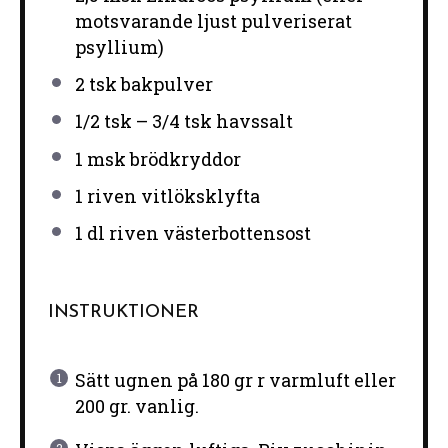
motsvarande ljust pulveriserat
psyllium)
2
tsk bakpulver
1/2
tsk – 3/4 tsk havssalt
1
msk brödkryddor
1
riven vitlöksklyfta
1
dl riven västerbottensost
INSTRUKTIONER
Sätt ugnen på 180 gr r varmluft eller
200 gr. vanlig.