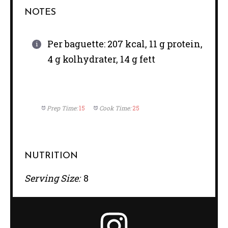
NOTES
Per baguette: 207 kcal, 11 g protein,
4 g kolhydrater, 14 g fett
Prep Time:
15
Cook Time:
25
NUTRITION
Serving Size:
8