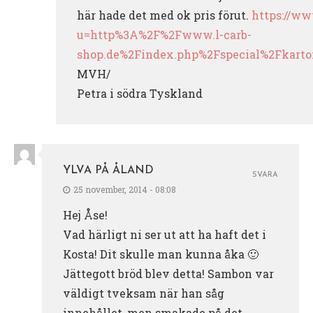
här hade det med ok pris förut.
https://ww
u=http%3A%2F%2Fwww.l-carb-
shop.de%2Findex.php%2Fspecial%2Fkart
MVH/
Petra i södra Tyskland
YLVA PÅ ÅLAND
SVARA
25 november, 2014 - 08:08
Hej Åse!
Vad härligt ni ser ut att ha haft det i
Kosta! Dit skulle man kunna åka 🙂
Jättegott bröd blev detta! Sambon var
väldigt tveksam när han såg
innehållet, men smakade på det