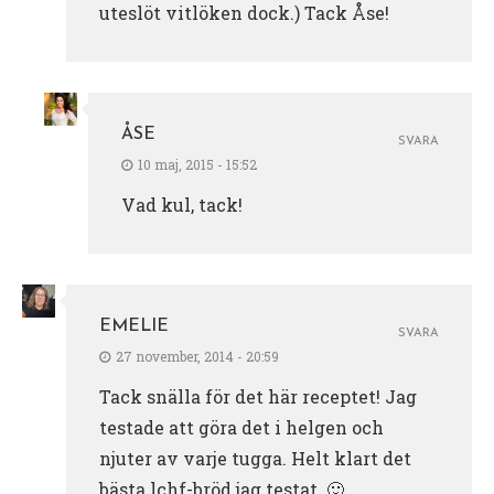
uteslöt vitlöken dock.) Tack Åse!
ÅSE
SVARA
10 maj, 2015 - 15:52
Vad kul, tack!
EMELIE
SVARA
27 november, 2014 - 20:59
Tack snälla för det här receptet! Jag
testade att göra det i helgen och
njuter av varje tugga. Helt klart det
bästa lchf-bröd jag testat. 🙂