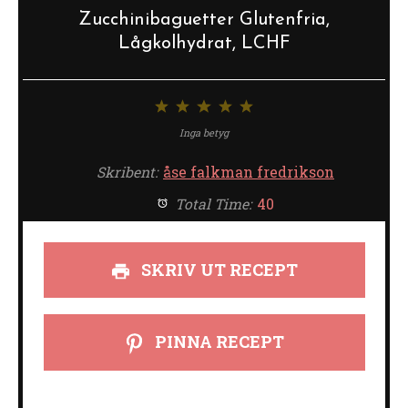
Zucchinibaguetter Glutenfria,
Lågkolhydrat, LCHF
1
2
3
4
5
stjärna
stjärnor
stjärnor
stjärnor
stjärnor
Inga betyg
Skribent:
åse falkman fredrikson
Total Time:
40
SKRIV UT RECEPT
PINNA RECEPT