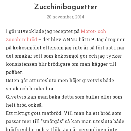
Zucchinibaguetter
20 november, 2014
I går utvecklade jag receptet på
Morot- och
Zucchinibröd
– det blev ÄNNU bättre! Jag drog ner
på kokosmjölet eftersom jag inte är så förtjust i när
det smakar sött som kokosmjöl gör och jag tycker
konsistensen blir brödigare om man kägger till
pofiber.
Osten går att utesluta men höjer givetvis både
smak och binder bra.
Givetvis kan man baka detta som bullar eller som
helt bröd också.
Ett riktigt gott matbröd! Vill man ha ett bröd som
passar mer till ”smörgås” så kan man utesluta både
brödkryddor och vitlök. Jag är personligen inte