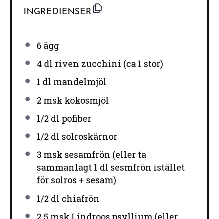
INGREDIENSER
6
ägg
4
dl riven zucchini (ca
1
stor)
1
dl mandelmjöl
2
msk kokosmjöl
1/2
dl pofiber
1/2
dl solroskärnor
3
msk sesamfrön (eller ta
sammanlagt
1
dl sesmfrön istället
för solros + sesam)
1/2
dl chiafrön
2
,5 msk Lindroos psyllium (eller