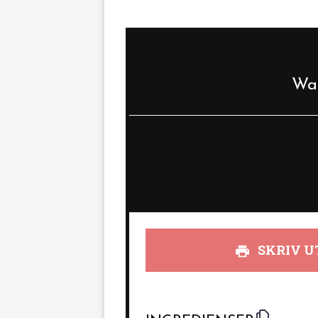
Wal
SKRIV U