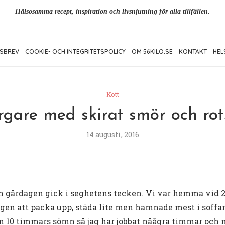
Hälsosamma recept, inspiration och livsnjutning för alla tillfällen.
SBREV
COOKIE- OCH INTEGRITETSPOLICY
OM 56KILO.SE
KONTAKT
HEL
Kött
gare med skirat smör och rot
14 augusti, 2016
h gårdagen gick i seghetens tecken. Vi var hemma vid 2
gen att packa upp, städa lite men hamnade mest i soffa
tan 10 timmars sömn så jag har jobbat nåågra timmar och n