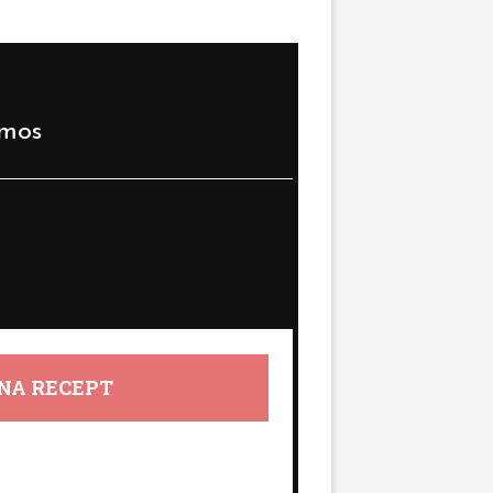
imos
NA RECEPT