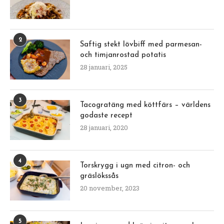
2
Saftig stekt lövbiff med parmesan-
och timjanrostad potatis
28 januari, 2025
3
Tacogratäng med köttfärs – världens
godaste recept
28 januari, 2020
4
Torskrygg i ugn med citron- och
gräslökssås
20 november, 2023
5