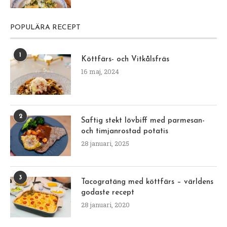
POPULÄRA RECEPT
1
Köttfärs- och Vitkålsfräs
16 maj, 2024
2
Saftig stekt lövbiff med parmesan-
och timjanrostad potatis
28 januari, 2025
3
Tacogratäng med köttfärs – världens
godaste recept
28 januari, 2020