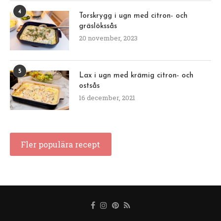
4
Torskrygg i ugn med citron- och
gräslökssås
20 november, 2023
5
Lax i ugn med krämig citron- och
ostsås
16 december, 2021
Fler populära recept