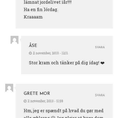
lämnat jordelivet iår!!!!
Ha en fin lördag.
Kraaaam
ÅSE
SVARA
2 november, 2013 - 12:11
Stor kram och tänker på dig idag! ❤️
GRETE MOR
SVARA
2 november, 2013 - 11:08
Hm, jeg er spændt på hvad du gør med
alle æblerne 🙂 Jeg plejer at koge dem