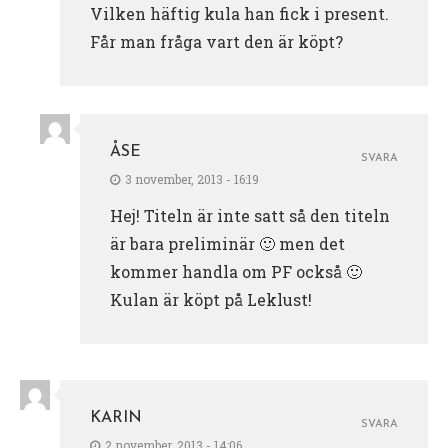
Vilken häftig kula han fick i present.
Får man fråga vart den är köpt?
ÅSE
SVARA
3 november, 2013 - 16:19
Hej! Titeln är inte satt så den titeln
är bara preliminär 🙂 men det
kommer handla om PF också 🙂
Kulan är köpt på Leklust!
KARIN
SVARA
2 november, 2013 - 14:06