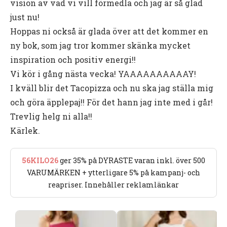
vision av vad vi vill förmedla och jag är så glad
just nu!
Hoppas ni också är glada över att det kommer en
ny bok, som jag tror kommer skänka mycket
inspiration och positiv energi!!
Vi kör i gång nästa vecka! YAAAAAAAAAAY!
I kväll blir det Tacopizza och nu ska jag ställa mig
och göra äpplepaj!! För det hann jag inte med i går!
Trevlig helg ni alla!!
Kärlek.
56KILO26
ger 35% på DYRASTE varan inkl. över 500
VARUMÄRKEN + ytterligare 5% på kampanj- och
reapriser. Innehåller reklamlänkar