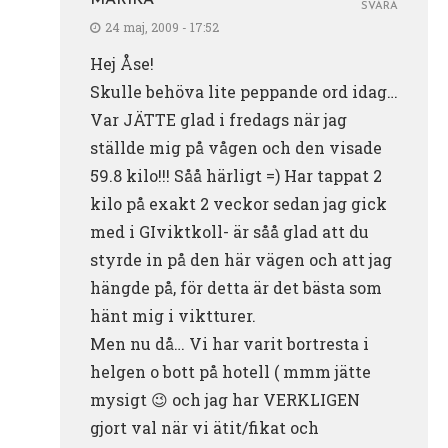
SVARA
24 maj, 2009 - 17:52
Hej Åse!
Skulle behöva lite peppande ord idag…
Var JÄTTE glad i fredags när jag
ställde mig på vågen och den visade
59.8 kilo!!! Såå härligt =) Har tappat 2
kilo på exakt 2 veckor sedan jag gick
med i GIviktkoll- är såå glad att du
styrde in på den här vägen och att jag
hängde på, för detta är det bästa som
hänt mig i viktturer.
Men nu då… Vi har varit bortresta i
helgen o bott på hotell ( mmm jätte
mysigt 😉 och jag har VERKLIGEN
gjort val när vi ätit/fikat och