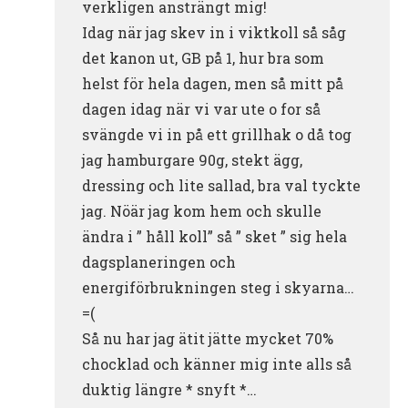
verkligen ansträngt mig!
Idag när jag skev in i viktkoll så såg
det kanon ut, GB på 1, hur bra som
helst för hela dagen, men så mitt på
dagen idag när vi var ute o for så
svängde vi in på ett grillhak o då tog
jag hamburgare 90g, stekt ägg,
dressing och lite sallad, bra val tyckte
jag. Nöär jag kom hem och skulle
ändra i ” håll koll” så ” sket ” sig hela
dagsplaneringen och
energiförbrukningen steg i skyarna…
=(
Så nu har jag ätit jätte mycket 70%
chocklad och känner mig inte alls så
duktig längre * snyft *…