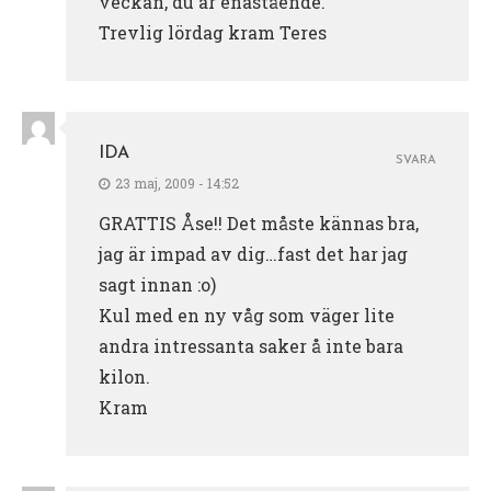
veckan, du är enastående.
Trevlig lördag kram Teres
IDA
SVARA
23 maj, 2009 - 14:52
GRATTIS Åse!! Det måste kännas bra,
jag är impad av dig…fast det har jag
sagt innan :o)
Kul med en ny våg som väger lite
andra intressanta saker å inte bara
kilon.
Kram