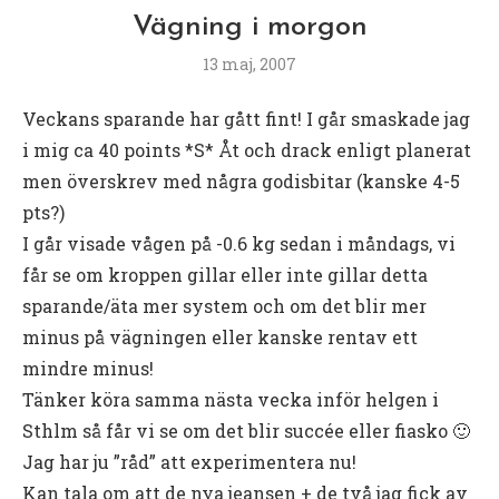
Vägning i morgon
13 maj, 2007
Veckans sparande har gått fint! I går smaskade jag
i mig ca 40 points *S* Åt och drack enligt planerat
men överskrev med några godisbitar (kanske 4-5
pts?)
I går visade vågen på -0.6 kg sedan i måndags, vi
får se om kroppen gillar eller inte gillar detta
sparande/äta mer system och om det blir mer
minus på vägningen eller kanske rentav ett
mindre minus!
Tänker köra samma nästa vecka inför helgen i
Sthlm så får vi se om det blir succée eller fiasko 🙂
Jag har ju ”råd” att experimentera nu!
Kan tala om att de nya jeansen + de två jag fick av