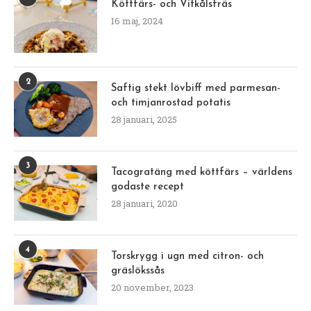
Köttfärs- och Vitkålsfräs
16 maj, 2024
2
Saftig stekt lövbiff med parmesan-
och timjanrostad potatis
28 januari, 2025
3
Tacogratäng med köttfärs – världens
godaste recept
28 januari, 2020
4
Torskrygg i ugn med citron- och
gräslökssås
20 november, 2023