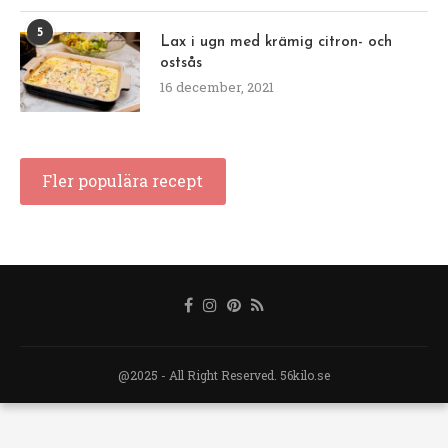
5
Lax i ugn med krämig citron- och
ostsås
16 december, 2021
Fler populära recept
@2025 - All Right Reserved. 56kilo.se