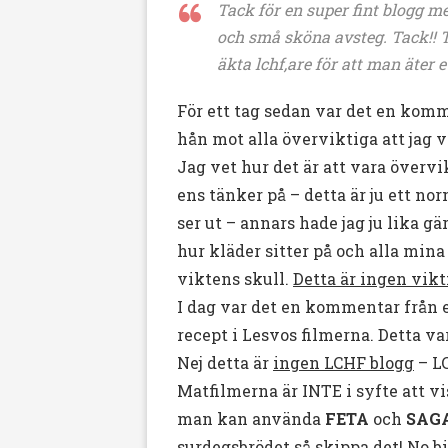
Tack för en super fint blogg m
och små sköna avsteg. Tack!! Tä
äkta lchf,are för att man äter 
För ett tag sedan var det en komm
hån mot alla överviktiga att jag 
Jag vet hur det är att vara övervik
ens tänker på – detta är ju ett no
ser ut – annars hade jag ju lika gä
hur kläder sitter på och alla mina
viktens skull.
Detta är ingen vik
I dag var det en kommentar från en
recept i Lesvos filmerna. Detta va
Nej detta är
ingen LCHF blogg
– LC
Matfilmerna är INTE i syfte att v
man kan använda
FETA
och
SAG
surdegsbrödet så skippa det! No bi