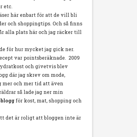
r etc.
er här enbart för att de vill bli
äder och shoppingtips. Och så finns
r alla plats här och jag räcker till
de för hur mycket jag gick ner.
 recept var pointsberäknade. 2009
ydratkost och givetvis blev
ogg där jag skrev om mode,
og mer och mer tid att även
äldrar så lade jag ner min
sblogg
för kost, mat, shopping och
t det är roligt att bloggen inte är