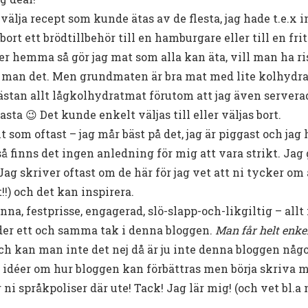
 välja recept som kunde ätas av de flesta, jag hade t.e.x 
ort ett brödtillbehör till en hamburgare eller till en frit
ter hemma så gör jag mat som alla kan äta, vill man ha ris
år man det. Men grundmaten är bra mat med lite kolhydra
ästan allt lågkolhydratmat förutom att jag även serverade 
asta 😉 Det kunde enkelt väljas till eller väljas bort.
t som oftast – jag mår bäst på det, jag är piggast och jag
så finns det ingen anledning för mig att vara strikt. Jag 
g skriver oftast om de här för jag vet att ni tycker om at
!!) och det kan inspirera.
na, festprisse, engagerad, slö-slapp-och-likgiltig – all
der ett och samma tak i denna bloggen.
Man får helt enke
ch kan man inte det nej då är ju inte denna bloggen någo
, idéer om hur bloggen kan förbättras men börja skriva 
ni språkpoliser där ute! Tack! Jag lär mig! (och vet bl.a 