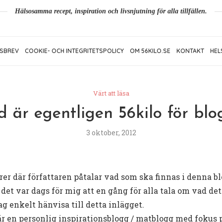
Hälsosamma recept, inspiration och livsnjutning för alla tillfällen.
SBREV
COOKIE- OCH INTEGRITETSPOLICY
OM 56KILO.SE
KONTAKT
HEL
Värt att läsa
d är egentligen 56kilo för blo
3 oktober, 2012
 där författaren påtalar vad som ska finnas i denna b
t det var dags för mig att en gång för alla tala om vad d
g enkelt hänvisa till detta inlägget.
är en
personlig inspirationsblogg / matblogg
med fokus p