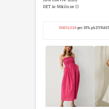
DET är 56kilo.se 🙂
56KILO26
ger 35% på DYRAST