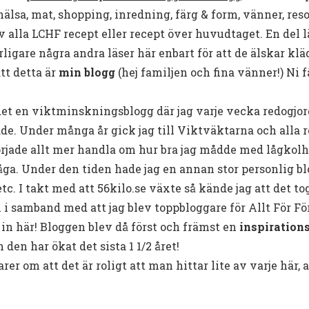
älsa, mat, shopping, inredning, färg & form, vänner, reso
 alla LCHF recept eller recept över huvudtaget. En del läs
rligare några andra läser här enbart för att de älskar kl
tt detta är
min blogg
(hej familjen och fina vänner!) Ni få
det en viktminskningsblogg där jag varje vecka redogjor
ade. Under många år gick jag till Viktväktarna och alla
örjade allt mer handla om hur bra jag mådde med lågkolh
ga. Under den tiden hade jag en annan stor personlig bl
etc. I takt med att 56kilo.se växte så kände jag att det t
i samband med att jag blev toppbloggare för Allt För För
 in här! Bloggen blev då först och främst en
inspiration
den har ökat det sista 1 1/2 året!
 om att det är roligt att man hittar lite av varje här, at