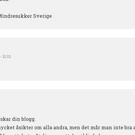
 Mindresukker Sverige
- 21:32
lskar din blogg.
mycket åsikter om alla andra, men det mår man inte bra a