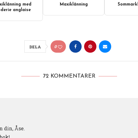
iklänning med
Maxiklänning
Sommarkl
derie anglaise
0
DELA
72 KOMMENTARER
n din, Åse.
bok!