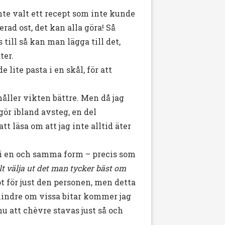
inte valt ett recept som inte kunde
erad ost, det kan alla göra! Så
 till så kan man lägga till det,
ter.
lite pasta i en skål, för att
 håller vikten bättre. Men då jag
gör ibland avsteg, en del
t läsa om att jag inte alltid äter
t i en och samma form – precis som
lt välja ut det man tycker bäst om
t för just den personen, men detta
mindre om vissa bitar kommer jag
nu att chèvre stavas just så och