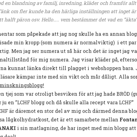
ed en blandning av familj, inredning, kläder och framför all
nk om fler kunde ha den härliga inställningen att inget är sv
ett halft päron osv. Hello….. vem bestämmer det vad en ”äkta
entar som påpekade att jag nog skulle ha en annan blog
visade min kropp (som numera är normalviktig) i ett par 
tig. Men jag ser numera ut så här och det är inget jag var
rmaltillstånd för mig numera. Jag visar kläder på, efters
rna kunnat länka direkt till plagget i webshoppen bara. J
 läsare kämpar inte med sin vikt och mår dåligt. Alla so
tminskningsblogg!
 tjej som var otroligt besviken för att jag hade BRÖD (g
r ju en ”LCHF blogg och då skulle alla recept vara LCHF”
HF är däremot en stor del av mig och därmed denna blo
isa lågkolhydratkost, det är ett samarbete mellan
Fonta
ANAKI
i sin matlagning, de har inget med min blogg att 
g deal!