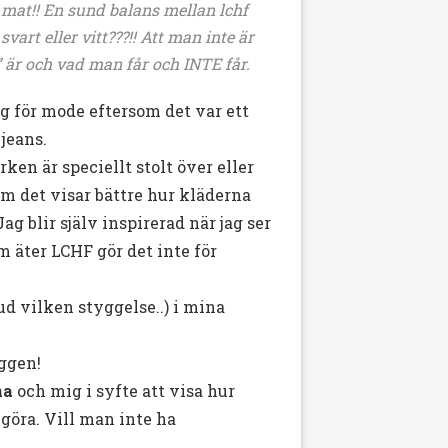
t mat!! En sund balans mellan lchf
art eller vitt???!! Att man inte är
” är och vad man får och INTE får.
g för mode eftersom det var ett
jeans.
ken är speciellt stolt över eller
om det visar bättre hur kläderna
ag blir själv inspirerad när jag ser
m äter LCHF gör det inte för
ud vilken styggelse..) i mina
ggen!
na
och mig i syfte att visa hur
göra. Vill man inte ha