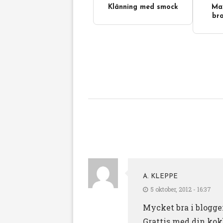
Klänning med smock
Max
Videoinnehåll
bro
A. KLEPPE
5 oktober, 2012 - 16:37
Mycket bra i blogge
Grattis med din kok