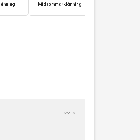
änning
Midsommarklänning
SVARA