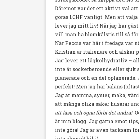
Däremot var det ett aktivt val att
göras LCHF vänligt. Men att välja b
lever jag mitt liv! När jag har gäs
vill man ha blomkålsris till så f
När Peccis var här i fredags var n
Kristian är italienare och älskar p
Jag lever ett lågkolhydratliv – all
inte är sockerberoende eller sjuk 
planerade och en del oplanerade. Ja
perfekt! Men jag har balans (oftast
Jag är mamma, syster, maka, vänin
att många olika saker huserar un
att läsa och ögna förbi det andra!
O
är min blogg. Jag gärna emot tips
inte göra! Jag är även tacksam för 
inte chevré! hihi)