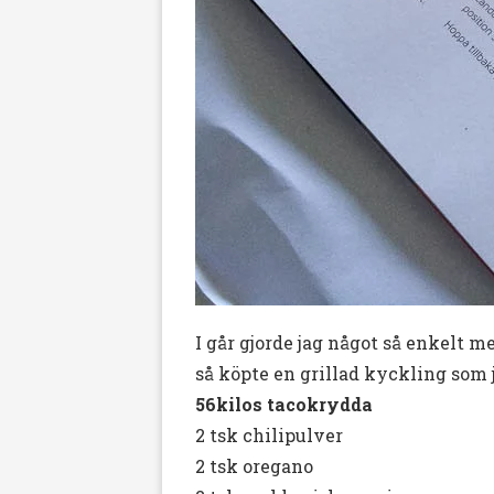
I går gjorde jag något så enkelt 
så köpte en grillad kyckling som
56kilos tacokrydda
2 tsk chilipulver
2 tsk oregano