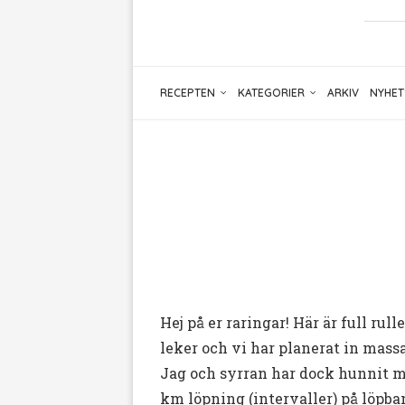
RECEPTEN
KATEGORIER
ARKIV
NYHET
Hej på er raringar! Här är full ru
leker och vi har planerat in massa
Jag och syrran har dock hunnit med
km löpning (intervaller) på löpba