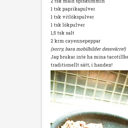
2 tsk mald spiskummin
1 tsk paprikapulver
1 tsk vitlökspulver
1 tsk lökpulver
1,5 tsk salt
2 krm cayennepeppar
(sorry, bara mobilbilder dessvärre!)
Jag brukar inte ha mina tacotillbeh
traditionellt sätt, i handen!