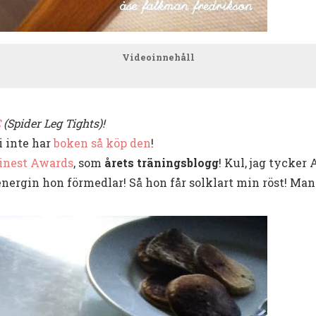
Videoinnehåll
C
(Spider Leg Tights)!
i inte har
boken så köp den
!
inest Awards
, som
årets träningsblogg
! Kul, jag tycker
ergin hon förmedlar! Så hon får solklart min röst! Man 