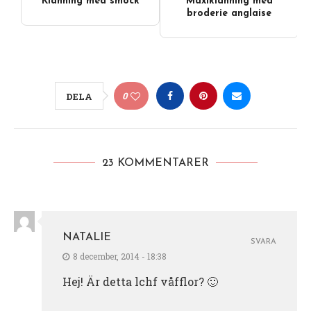
Klänning med smock
Maxiklänning med
broderie anglaise
0
DELA
23 KOMMENTARER
NATALIE
SVARA
8 december, 2014 - 18:38
Hej! Är detta lchf våfflor? 🙂