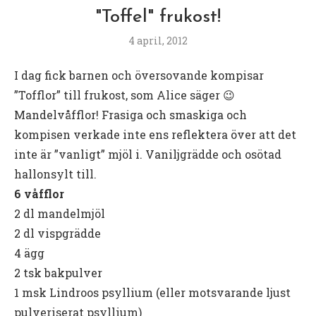
"Toffel" frukost!
4 april, 2012
I dag fick barnen och översovande kompisar
”Tofflor” till frukost, som Alice säger 😉
Mandelvåfflor! Frasiga och smaskiga och
kompisen verkade inte ens reflektera över att det
inte är ”vanligt” mjöl i. Vaniljgrädde och osötad
hallonsylt till.
6 våfflor
2 dl mandelmjöl
2 dl vispgrädde
4 ägg
2 tsk bakpulver
1 msk Lindroos psyllium (eller motsvarande ljust
pulveriserat psyllium)