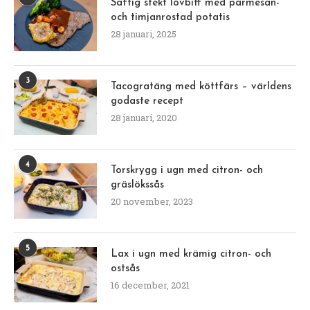
Saftig stekt lövbiff med parmesan-
och timjanrostad potatis
28 januari, 2025
3
Tacogratäng med köttfärs – världens
godaste recept
28 januari, 2020
4
Torskrygg i ugn med citron- och
gräslökssås
20 november, 2023
5
Lax i ugn med krämig citron- och
ostsås
16 december, 2021