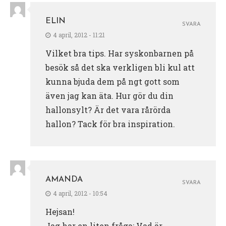
ELIN
SVARA
4 april, 2012 - 11:21
Vilket bra tips. Har syskonbarnen på
besök så det ska verkligen bli kul att
kunna bjuda dem på ngt gott som
även jag kan äta. Hur gör du din
hallonsylt? Är det vara rårörda
hallon? Tack för bra inspiration.
AMANDA
SVARA
4 april, 2012 - 10:54
Hejsan!
Jag har en liten fråga; Vad är