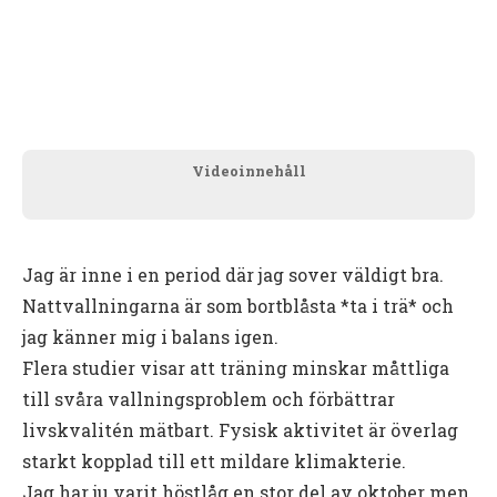
Videoinnehåll
Jag är inne i en period där jag sover väldigt bra.
Nattvallningarna är som bortblåsta *ta i trä* och
jag känner mig i balans igen.
Flera studier visar att träning minskar måttliga
till svåra vallningsproblem och förbättrar
livskvalitén mätbart. Fysisk aktivitet är överlag
starkt kopplad till ett mildare klimakterie.
Jag har ju varit höstlåg en stor del av oktober men