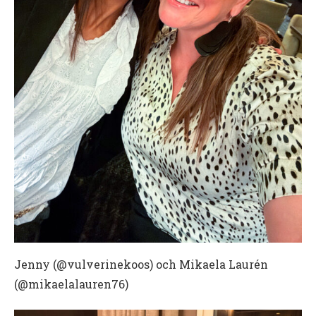
Jenny (@vulverinekoos) och Mikaela Laurén
(@mikaelalauren76)