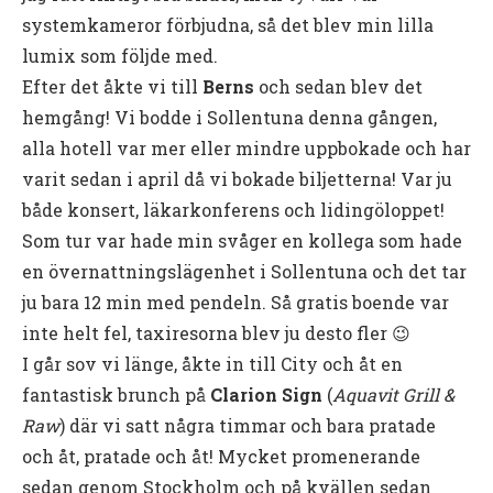
systemkameror förbjudna, så det blev min lilla
lumix som följde med.
Efter det åkte vi till
Berns
och sedan blev det
hemgång! Vi bodde i Sollentuna denna gången,
alla hotell var mer eller mindre uppbokade och har
varit sedan i april då vi bokade biljetterna! Var ju
både konsert, läkarkonferens och lidingöloppet!
Som tur var hade min svåger en kollega som hade
en övernattningslägenhet i Sollentuna och det tar
ju bara 12 min med pendeln. Så gratis boende var
inte helt fel, taxiresorna blev ju desto fler 😉
I går sov vi länge, åkte in till City och åt en
fantastisk brunch på
Clarion Sign
(
Aquavit Grill &
Raw
) där vi satt några timmar och bara pratade
och åt, pratade och åt! Mycket promenerande
sedan genom Stockholm och på kvällen sedan