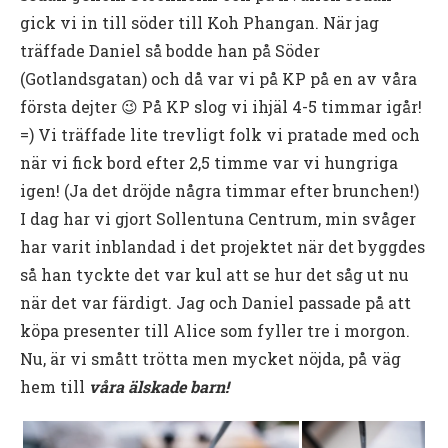
gick vi in till söder till Koh Phangan. När jag
träffade Daniel så bodde han på Söder
(Gotlandsgatan) och då var vi på KP på en av våra
första dejter 😉 På KP slog vi ihjäl 4-5 timmar igår!
=) Vi träffade lite trevligt folk vi pratade med och
när vi fick bord efter 2,5 timme var vi hungriga
igen! (Ja det dröjde några timmar efter brunchen!)
I dag har vi gjort Sollentuna Centrum, min svåger
har varit inblandad i det projektet när det byggdes
så han tyckte det var kul att se hur det såg ut nu
när det var färdigt. Jag och Daniel passade på att
köpa presenter till Alice som fyller tre i morgon.
Nu, är vi smått trötta men mycket nöjda, på väg
hem till
våra älskade barn!
Videoinnehåll