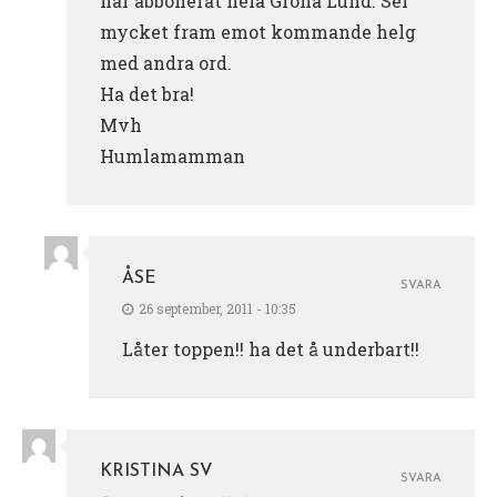
har abbonerat hela Gröna Lund. Ser
mycket fram emot kommande helg
med andra ord.
Ha det bra!
Mvh
Humlamamman
ÅSE
SVARA
26 september, 2011 - 10:35
Låter toppen!! ha det å underbart!!
KRISTINA SV
SVARA