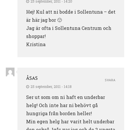
25 september, 2011 - 14:20
Hej! Kul att ni bodde i Sollentuna – det
är här jag bor 🙂
Jag är ofta i Sollentuna Centrum och
shoppar!
Kristina
ÅSAS
SVARA
25 september, 2011 - 14:18
Ser ut som om ni haft en underbar
helg! Och inte har ni behövt gå
hungriga från borden heller!
Min egen helg har varit helt underbar
den också. Igår var jag och de 2 yngsta