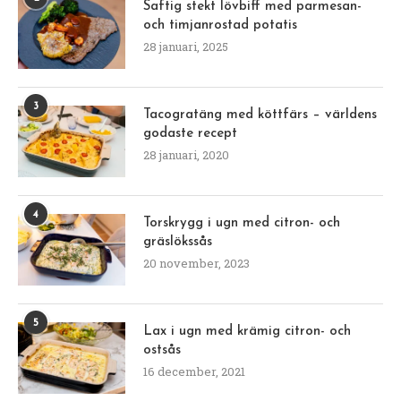
Saftig stekt lövbiff med parmesan-
och timjanrostad potatis
28 januari, 2025
3
Tacogratäng med köttfärs – världens
godaste recept
28 januari, 2020
4
Torskrygg i ugn med citron- och
gräslökssås
20 november, 2023
5
Lax i ugn med krämig citron- och
ostsås
16 december, 2021