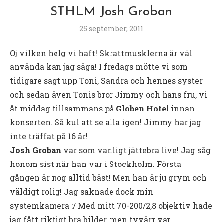
STHLM Josh Groban
25 september, 2011
Oj vilken helg vi haft! Skrattmusklerna är väl
använda kan jag säga! I fredags mötte vi som
tidigare sagt upp Toni, Sandra och hennes syster
och sedan även Tonis bror Jimmy och hans fru, vi
åt middag tillsammans på
Globen Hotel
innan
konserten. Så kul att se alla igen! Jimmy har jag
inte träffat på 16 år!
Josh Groban
var som vanligt jättebra live! Jag såg
honom sist när han var i Stockholm. Första
gången är nog alltid bäst! Men han är ju grym och
väldigt rolig! Jag saknade dock min
systemkamera :/ Med mitt 70-200/2,8 objektiv hade
jag fått riktigt bra bilder, men tyvärr var