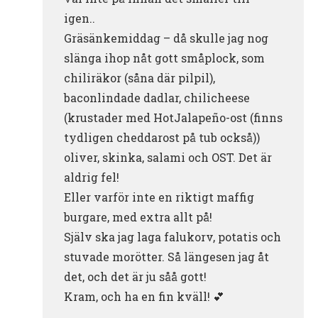
igen..
Gräsänkemiddag – då skulle jag nog
slänga ihop nåt gott småplock, som
chiliräkor (såna där pilpil),
baconlindade dadlar, chilicheese
(krustader med HotJalapeño-ost (finns
tydligen cheddarost på tub också))
oliver, skinka, salami och OST. Det är
aldrig fel!
Eller varför inte en riktigt maffig
burgare, med extra allt på!
Själv ska jag laga falukorv, potatis och
stuvade morötter. Så längesen jag åt
det, och det är ju såå gott!
Kram, och ha en fin kväll! 💕