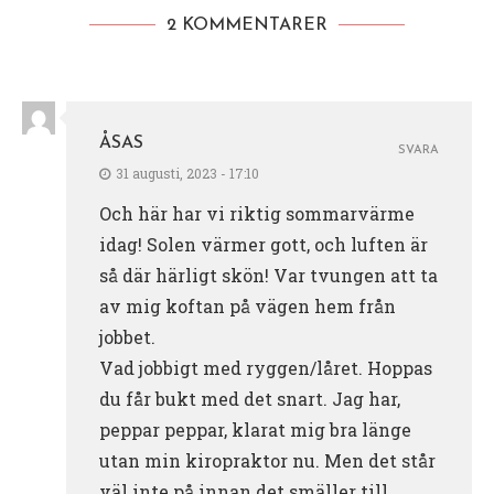
2 KOMMENTARER
ÅSAS
SVARA
31 augusti, 2023 - 17:10
Och här har vi riktig sommarvärme
idag! Solen värmer gott, och luften är
så där härligt skön! Var tvungen att ta
av mig koftan på vägen hem från
jobbet.
Vad jobbigt med ryggen/låret. Hoppas
du får bukt med det snart. Jag har,
peppar peppar, klarat mig bra länge
utan min kiropraktor nu. Men det står
väl inte på innan det smäller till