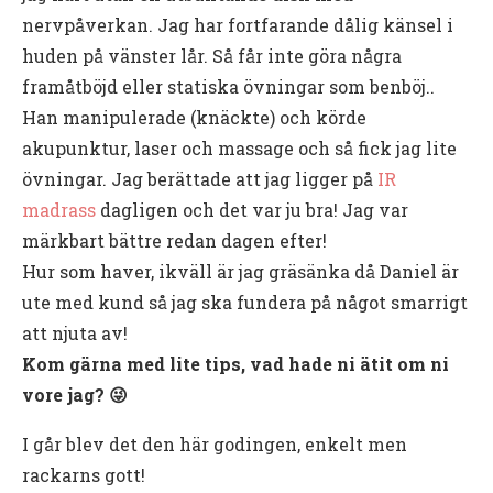
nervpåverkan. Jag har fortfarande dålig känsel i
huden på vänster lår. Så får inte göra några
framåtböjd eller statiska övningar som benböj..
Han manipulerade (knäckte) och körde
akupunktur, laser och massage och så fick jag lite
övningar. Jag berättade att jag ligger på
IR
madrass
dagligen och det var ju bra! Jag var
märkbart bättre redan dagen efter!
Hur som haver, ikväll är jag gräsänka då Daniel är
ute med kund så jag ska fundera på något smarrigt
att njuta av!
Kom gärna med lite tips, vad hade ni ätit om ni
vore jag? 😜
I går blev det den här godingen, enkelt men
rackarns gott!