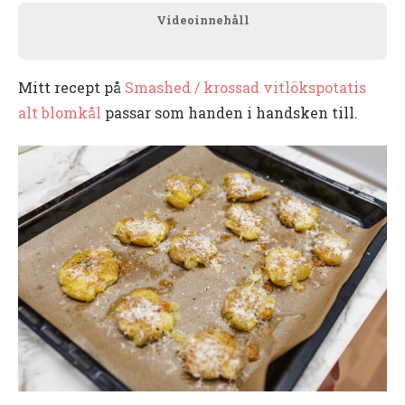
Videoinnehåll
Mitt recept på
Smashed / krossad vitlökspotatis
alt blomkål
passar som handen i handsken till.