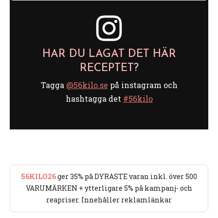
HAR DU LAGAT DET HÄR
RECEPTET?
Tagga
@56kilo.se
på instagram och
hashtagga det
#56kilo
56KILO26
ger 35% på DYRASTE varan inkl. över 500
VARUMÄRKEN + ytterligare 5% på kampanj- och
reapriser. Innehåller reklamlänkar