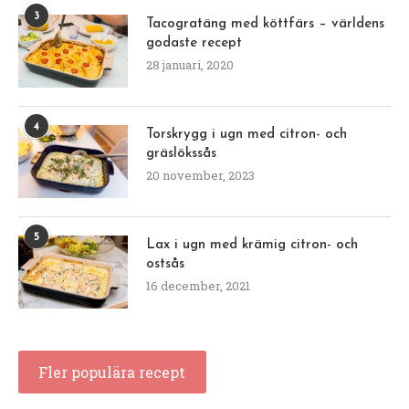
3
Tacogratäng med köttfärs – världens
godaste recept
28 januari, 2020
4
Torskrygg i ugn med citron- och
gräslökssås
20 november, 2023
5
Lax i ugn med krämig citron- och
ostsås
16 december, 2021
Fler populära recept