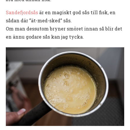
Sandefjordsås
är en magiskt god sås till fisk, en
sådan där ”ät-med-sked” sås.
Om man dessutom bryner smöret innan så blir det
en ännu godare sås kan jag tycka.