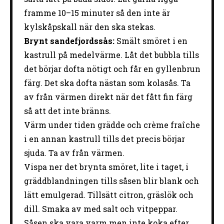
framme 10–15 minuter så den inte är
kylskåpskall när den ska stekas.
Brynt sandefjordssås:
Smält smöret i en
kastrull på medelvärme. Låt det bubbla tills
det börjar dofta nötigt och får en gyllenbrun
färg. Det ska dofta nästan som kolasås. Ta
av från värmen direkt när det fått fin färg
så att det inte bränns.
Värm under tiden grädde och crème fraîche
i en annan kastrull tills det precis börjar
sjuda. Ta av från värmen.
Vispa ner det brynta smöret, lite i taget, i
gräddblandningen tills såsen blir blank och
lätt emulgerad. Tillsätt citron, gräslök och
dill. Smaka av med salt och vitpeppar.
Såsen ska vara varm men inte koka efter