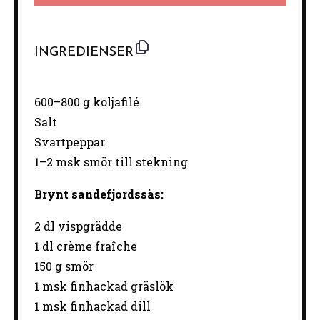
INGREDIENSER
600
–
800
g koljafilé
Salt
Svartpeppar
1–2 msk smör till stekning
Brynt sandefjordssås:
2
dl vispgrädde
1 dl crème fraîche
150 g smör
1 msk finhackad gräslök
1 msk finhackad dill