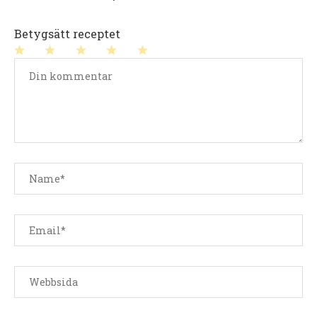
Betygsätt receptet
1
2
3
4
5
stjärna
stjärnor
stjärnor
stjärnor
stjärnor