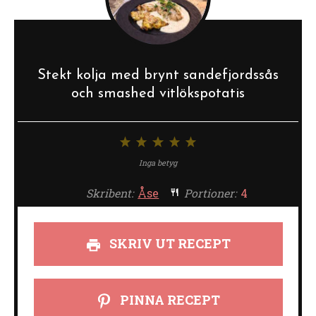
Stekt kolja med brynt sandefjordssås
och smashed vitlökspotatis
1
2
3
4
5
stjärna
stjärnor
stjärnor
stjärnor
stjärnor
Inga betyg
Skribent:
Åse
Portioner:
4
SKRIV UT RECEPT
PINNA RECEPT