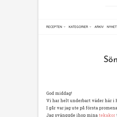
RECEPTEN
KATEGORIER
ARKIV
NYHET
Sön
God middag!
Vi har helt underbart väder här i
I går var jag ute på första promen
Jag svänggde ihop mina
tekakor