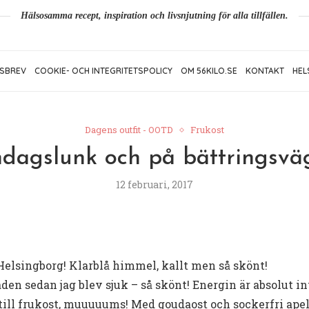
Hälsosamma recept, inspiration och livsnjutning för alla tillfällen.
SBREV
COOKIE- OCH INTEGRITETSPOLICY
OM 56KILO.SE
KONTAKT
HEL
Dagens outfit - OOTD
Frukost
dagslunk och på bättringsvä
12 februari, 2017
 Helsingborg! Klarblå himmel, kallt men så skönt!
aden sedan jag blev sjuk – så skönt! Energin är absolut in
till frukost, muuuuums! Med goudaost och sockerfri apel