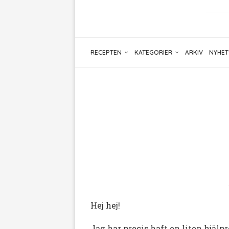
RECEPTEN
KATEGORIER
ARKIV
NYHET
Hej hej!
Jag har precis haft en liten hjälpr