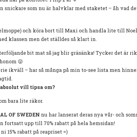
min snickare som nu är halvklar med staketet – åh vad de
lmoppe) och köra bort till Maxi och handla lite till Noe
med klassen men det ställdes så klart in.
rföljande bit mat så jag blir gräsänka! Tycker det är rik
a honom 😜
erie ikväll – har så många på min to-see lista men hinner 
gtid.
absolut vill tipsa om?
om bara lite räkor.
EAL OF SWEDEN
nu har lanserat deras nya vår- och som
 fortsatt upp till 70% rabatt på hela hemsidan!
i 15% rabatt på reapriset =)