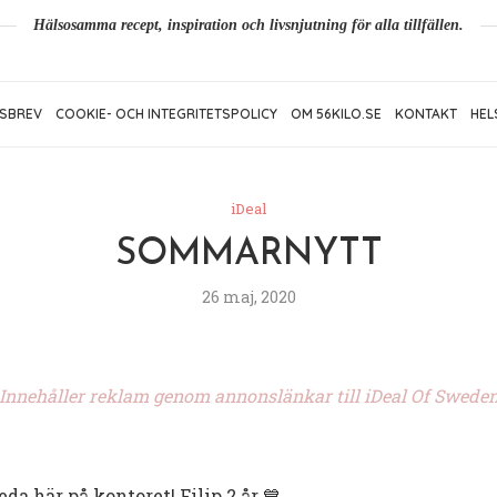
Hälsosamma recept, inspiration och livsnjutning för alla tillfällen.
SBREV
COOKIE- OCH INTEGRITETSPOLICY
OM 56KILO.SE
KONTAKT
HEL
iDeal
SOMMARNYTT
26 maj, 2020
Innehåller reklam genom annonslänkar till iDeal Of Swede
eda här på kontoret! Filip 2 år 💙