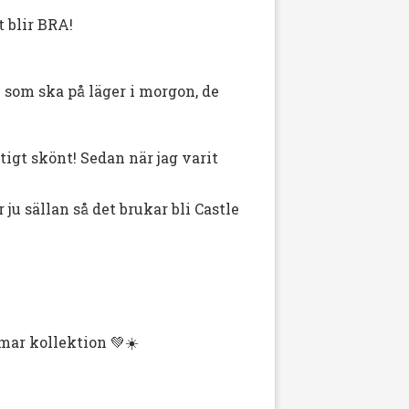
t blir BRA!
l som ska på läger i morgon, de
tigt skönt! Sedan när jag varit
ju sällan så det brukar bli Castle
mar kollektion 💚☀️