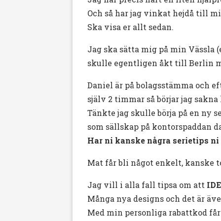
Och så har jag vinkat hejdå till 
Ska visa er allt sedan.
Jag ska sätta mig på min Vässla (e
skulle egentligen åkt till Berlin 
Daniel är på bolagsstämma och efte
själv 2 timmar så börjar jag sakn
Tänkte jag skulle börja på en ny s
som sällskap på kontorspaddan da
Har ni kanske några serietips ni 
Mat får bli något enkelt, kanske t
Jag vill i alla fall tipsa om att
ID
Många nya designs och det är även
Med min personliga rabattkod får n