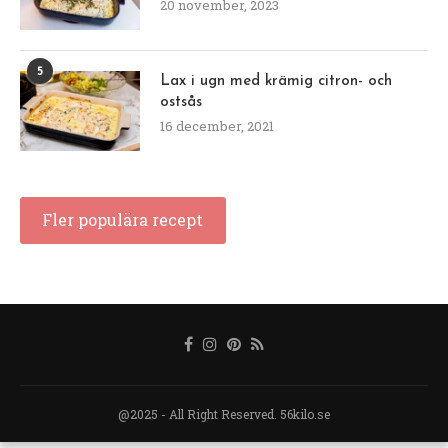
20 november, 2023
5
Lax i ugn med krämig citron- och
ostsås
16 december, 2021
Fler populära recept
@2025 - All Right Reserved. 56kilo.se