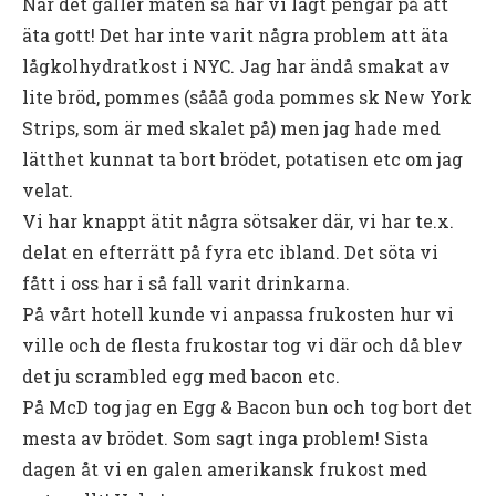
När det gäller maten så har vi lagt pengar på att
äta gott! Det har inte varit några problem att äta
lågkolhydratkost i NYC. Jag har ändå smakat av
lite bröd, pommes (sååå goda pommes sk New York
Strips, som är med skalet på) men jag hade med
lätthet kunnat ta bort brödet, potatisen etc om jag
velat.
Vi har knappt ätit några sötsaker där, vi har te.x.
delat en efterrätt på fyra etc ibland. Det söta vi
fått i oss har i så fall varit drinkarna.
På vårt hotell kunde vi anpassa frukosten hur vi
ville och de flesta frukostar tog vi där och då blev
det ju scrambled egg med bacon etc.
På McD tog jag en Egg & Bacon bun och tog bort det
mesta av brödet. Som sagt inga problem! Sista
dagen åt vi en galen amerikansk frukost med