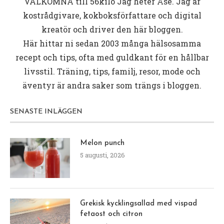
VÄLKOMNA till
56kilo
Jag heter Åse. Jag är
kostrådgivare, kokboksförfattare och digital
kreatör och driver den här bloggen.
Här hittar ni sedan 2003 många hälsosamma
recept och tips, ofta med guldkant för en hållbar
livsstil. Träning, tips, familj, resor, mode och
äventyr är andra saker som trängs i bloggen.
SENASTE INLÄGGEN
Melon punch
5 augusti, 2026
Grekisk kycklingsallad med vispad
fetaost och citron