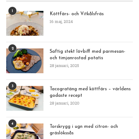
1
Köttfärs- och Vitkålsfräs
16 maj, 2024
2
Saftig stekt lövbiff med parmesan-
och timjanrostad potatis
28 januari, 2025
3
Tacogratäng med köttfärs – världens
godaste recept
28 januari, 2020
4
Torskrygg i ugn med citron- och
gräslökssås