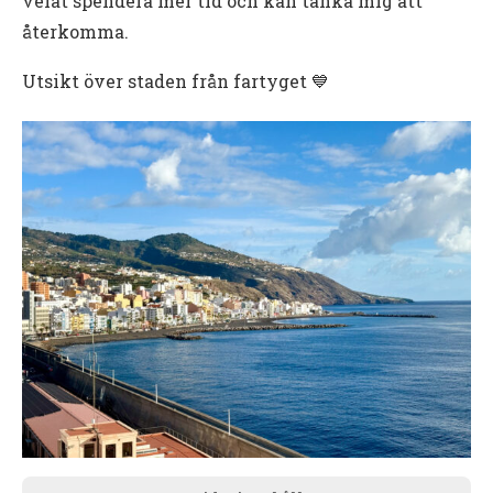
velat spendera mer tid och kan tänka mig att
återkomma.
Utsikt över staden från fartyget 💙