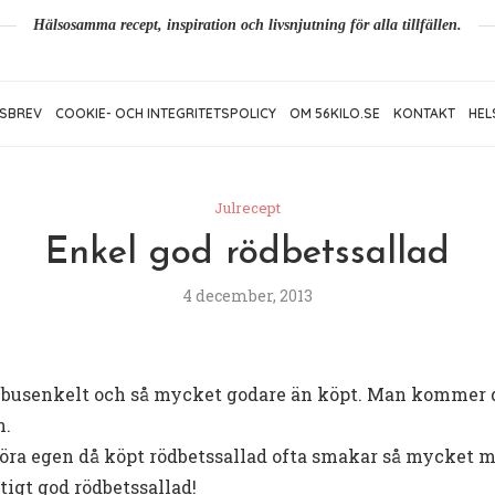
Hälsosamma recept, inspiration och livsnjutning för alla tillfällen.
SBREV
COOKIE- OCH INTEGRITETSPOLICY
OM 56KILO.SE
KONTAKT
HEL
Julrecept
Enkel god rödbetssallad
4 december, 2013
r busenkelt och så mycket godare än köpt. Man kommer då
n.
 göra egen då köpt rödbetssallad ofta smakar så mycket 
igt god rödbetssallad!