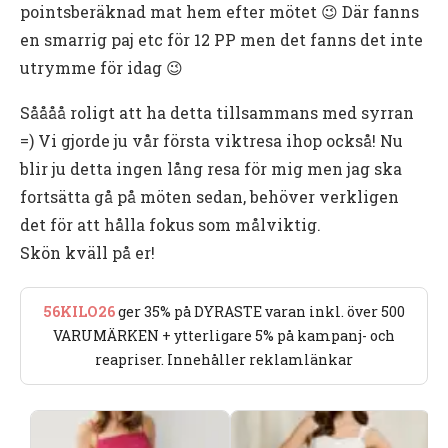
pointsberäknad mat hem efter mötet 😉 Där fanns
en smarrig paj etc för 12 PP men det fanns det inte
utrymme för idag 😉
Såååå roligt att ha detta tillsammans med syrran
=) Vi gjorde ju vår första viktresa ihop också! Nu
blir ju detta ingen lång resa för mig men jag ska
fortsätta gå på möten sedan, behöver verkligen
det för att hålla fokus som målviktig.
Skön kväll på er!
56KILO26
ger 35% på DYRASTE varan inkl. över 500
VARUMÄRKEN + ytterligare 5% på kampanj- och
reapriser. Innehåller reklamlänkar