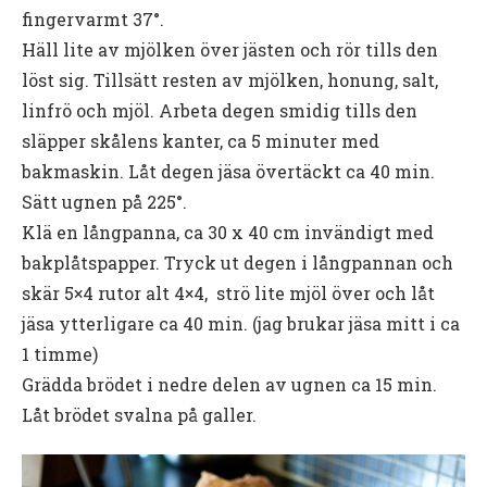
fingervarmt 37°.
Häll lite av mjölken över jästen och rör tills den
löst sig. Tillsätt resten av mjölken, honung, salt,
linfrö och mjöl. Arbeta degen smidig tills den
släpper skålens kanter, ca 5 minuter med
bakmaskin. Låt degen jäsa övertäckt ca 40 min.
Sätt ugnen på 225°.
Klä en långpanna, ca 30 x 40 cm invändigt med
bakplåtspapper. Tryck ut degen i långpannan och
skär 5×4 rutor alt 4×4, strö lite mjöl över och låt
jäsa ytterligare ca 40 min. (jag brukar jäsa mitt i ca
1 timme)
Grädda brödet i nedre delen av ugnen ca 15 min.
Låt brödet svalna på galler.