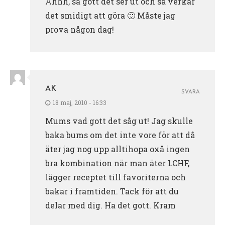
Åhhh, så gott det ser ut och så verkar
det smidigt att göra 🙂 Måste jag
prova någon dag!
AK
SVARA
18 maj, 2010 - 16:33
Mums vad gott det såg ut! Jag skulle
baka bums om det inte vore för att då
äter jag nog upp alltihopa oxå ingen
bra kombination när man äter LCHF,
lägger receptet till favoriterna och
bakar i framtiden. Tack för att du
delar med dig. Ha det gott. Kram