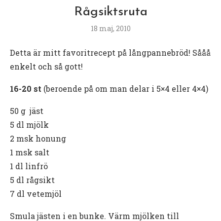
Rågsiktsruta
18 maj, 2010
Detta är mitt favoritrecept på långpannebröd! Sååå
enkelt och så gott!
16-20 st
(beroende på om man delar i 5×4 eller 4×4)
50 g jäst
5 dl mjölk
2 msk honung
1 msk salt
1 dl linfrö
5 dl rågsikt
7 dl vetemjöl
Smula jästen i en bunke. Värm mjölken till