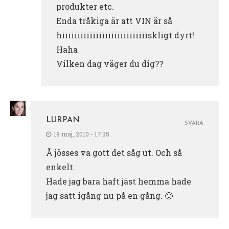
produkter etc.
Enda tråkiga är att VIN är så
hiiiiiiiiiiiiiiiiiiiiiiiiiiiiskligt dyrt!
Haha
Vilken dag väger du dig??
LURPAN
SVARA
18 maj, 2010 - 17:35
Å jösses va gott det såg ut. Och så
enkelt.
Hade jag bara haft jäst hemma hade
jag satt igång nu på en gång. 🙂