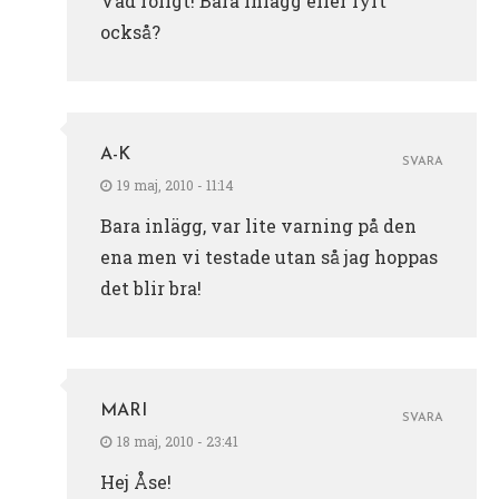
Vad roligt! Bara inlägg eller lyft
också?
A-K
SVARA
19 maj, 2010 - 11:14
Bara inlägg, var lite varning på den
ena men vi testade utan så jag hoppas
det blir bra!
MARI
SVARA
18 maj, 2010 - 23:41
Hej Åse!