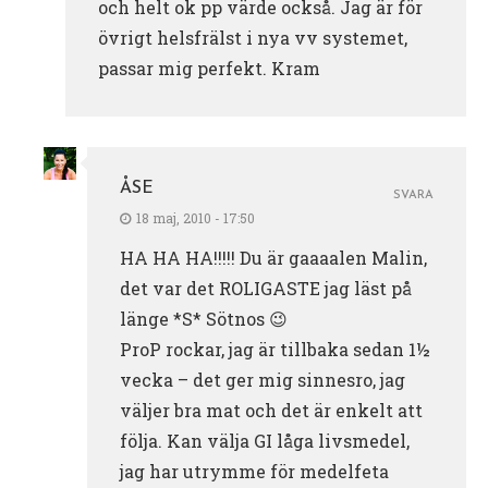
och helt ok pp värde också. Jag är för
övrigt helsfrälst i nya vv systemet,
passar mig perfekt. Kram
ÅSE
SVARA
18 maj, 2010 - 17:50
HA HA HA!!!!! Du är gaaaalen Malin,
det var det ROLIGASTE jag läst på
länge *S* Sötnos 😉
ProP rockar, jag är tillbaka sedan 1½
vecka – det ger mig sinnesro, jag
väljer bra mat och det är enkelt att
följa. Kan välja GI låga livsmedel,
jag har utrymme för medelfeta