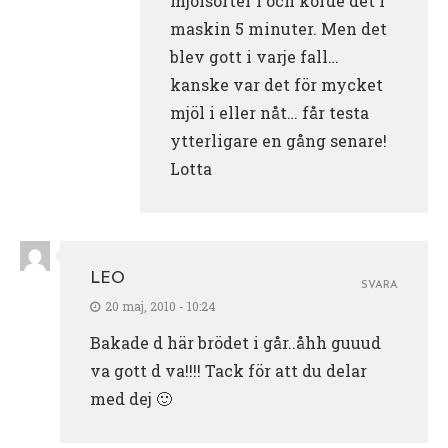
mjölsorter i och körde det i
maskin 5 minuter. Men det
blev gott i varje fall…
kanske var det för mycket
mjöl i eller nåt… får testa
ytterligare en gång senare!
Lotta
LEO
SVARA
20 maj, 2010 - 10:24
Bakade d här brödet i går..åhh guuud
va gott d va!!!! Tack för att du delar
med dej 🙂