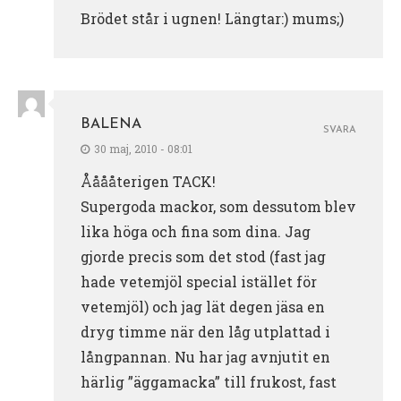
Brödet står i ugnen! Längtar:) mums;)
BALENA
SVARA
30 maj, 2010 - 08:01
Ååååterigen TACK!
Supergoda mackor, som dessutom blev
lika höga och fina som dina. Jag
gjorde precis som det stod (fast jag
hade vetemjöl special istället för
vetemjöl) och jag lät degen jäsa en
dryg timme när den låg utplattad i
långpannan. Nu har jag avnjutit en
härlig ”äggamacka” till frukost, fast