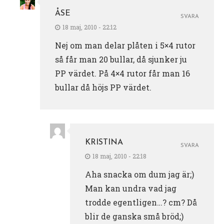
ÅSE
SVARA
18 maj, 2010 - 22:12
Nej om man delar plåten i 5×4 rutor
så får man 20 bullar, då sjunker ju
PP värdet. På 4×4 rutor får man 16
bullar då höjs PP värdet.
KRISTINA
SVARA
18 maj, 2010 - 22:18
Aha snacka om dum jag är;)
Man kan undra vad jag
trodde egentligen…? cm? Då
blir de ganska små bröd;)