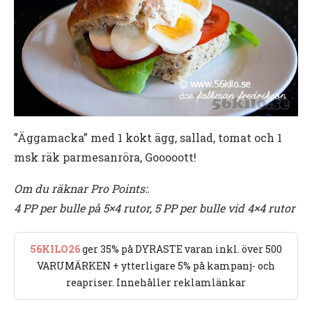
”Äggamacka” med 1 kokt ägg, sallad, tomat och 1
msk räk parmesanröra, Gooooott!
Om du räknar Pro Points:.
4 PP per bulle på 5×4 rutor, 5 PP per bulle vid 4×4 rutor
56KILO26
ger 35% på DYRASTE varan inkl. över 500
VARUMÄRKEN + ytterligare 5% på kampanj- och
reapriser. Innehåller reklamlänkar