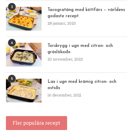
3
Tacogratäng med köttfärs – världens
godaste recept
28 januari, 2020
4
Torskrygg i ugn med citron- och
gräslökssås
20 november, 2023
5
Lax i ugn med krämig citron- och
ostsås
16 december, 2021
Fler populära recept