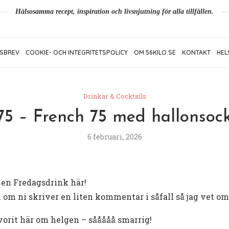
Hälsosamma recept, inspiration och livsnjutning för alla tillfällen.
SBREV
COOKIE- OCH INTEGRITETSPOLICY
OM 56KILO.SE
KONTAKT
HEL
Drinkar & Cocktails
75 – French 75 med hallonsoc
6 februari, 2026
k en Fredagsdrink här!
om ni skriver en liten kommentar i såfall så jag vet om 
vorit här om helgen – sååååå smarrig!