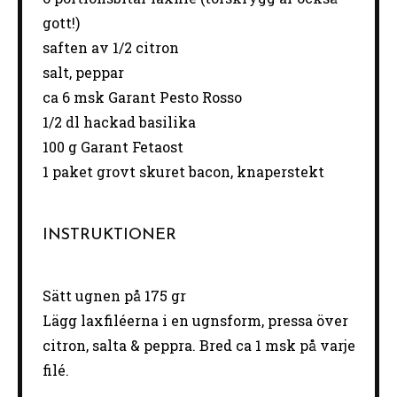
gott!)
saften av
1/2
citron
salt, peppar
ca
6
msk Garant Pesto Rosso
1/2
dl hackad basilika
100 g
Garant Fetaost
1
paket grovt skuret bacon, knaperstekt
INSTRUKTIONER
Sätt ugnen på 175 gr
Lägg laxfiléerna i en ugnsform, pressa över
citron, salta & peppra. Bred ca 1 msk på varje
filé.