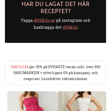
HAR DU LAGAT DET HÄR
RECEPTET?
Tagga
@56kilo.se
på instagram och
hashtagga det
#56kilo
56KILO26
ger 35% på DYRASTE varan inkl. över 500
VARUMÄRKEN + ytterligare 5% på kampanj- och
reapriser. Innehåller reklamlänkar