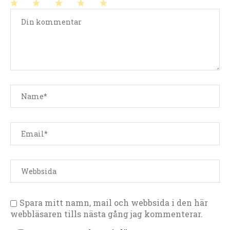
1
2
3
4
5
stjärna
stjärnor
stjärnor
stjärnor
stjärnor
Spara mitt namn, mail och webbsida i den här
webbläsaren tills nästa gång jag kommenterar.