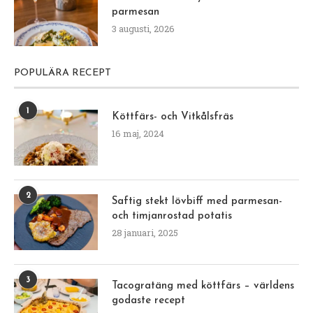
parmesan
3 augusti, 2026
POPULÄRA RECEPT
1
Köttfärs- och Vitkålsfräs
16 maj, 2024
2
Saftig stekt lövbiff med parmesan-
och timjanrostad potatis
28 januari, 2025
3
Tacogratäng med köttfärs – världens
godaste recept