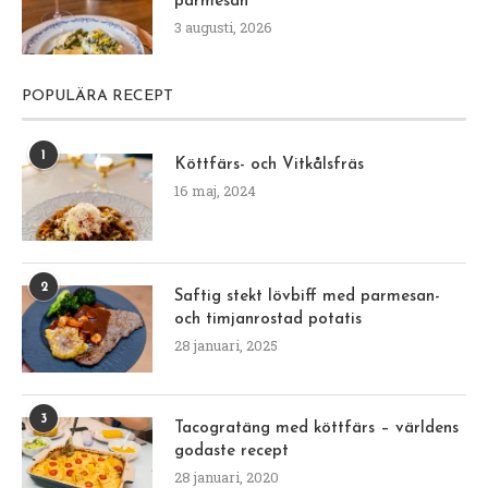
parmesan
3 augusti, 2026
POPULÄRA RECEPT
1
Köttfärs- och Vitkålsfräs
16 maj, 2024
2
Saftig stekt lövbiff med parmesan-
och timjanrostad potatis
28 januari, 2025
3
Tacogratäng med köttfärs – världens
godaste recept
28 januari, 2020