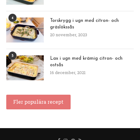
4
Torskrygg i ugn med citron- och
gräslökssås
20 november, 2023
5
Lax i ugn med krämig citron- och
ostsås
16 december, 2021
Fler populära recept