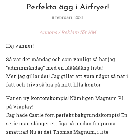
Perfekta ägg i Airfryer!
8 februari, 2021
Annons / Reklam för HM
Hej vänner!
Så var det måndag och som vanligt så har jag
”adminmåndag” med en låååååång lista!
Men jag gillar det! Jag gillar att vara något så när i
fatt och trivs så bra på mitt lilla kontor.
Har en ny kontorskompis! Nämligen Magnum P.I.
på Viaplay!
Jag hade Castle förr, perfekt bakgrundskompis! En
serie man slänger ett öga på medan fingrarna
smattrar! Nu är det Thomas Magnum, i lite