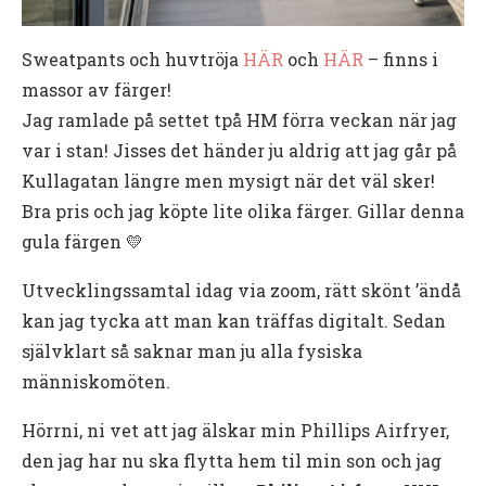
Sweatpants och huvtröja
HÄR
och
HÄR
– finns i
massor av färger!
Jag ramlade på settet tpå HM förra veckan när jag
var i stan! Jisses det händer ju aldrig att jag går på
Kullagatan längre men mysigt när det väl sker!
Bra pris och jag köpte lite olika färger. Gillar denna
gula färgen 💛
Utvecklingssamtal idag via zoom, rätt skönt ’ändå
kan jag tycka att man kan träffas digitalt. Sedan
självklart så saknar man ju alla fysiska
människomöten.
Hörrni, ni vet att jag älskar min Phillips Airfryer,
den jag har nu ska flytta hem til min son och jag