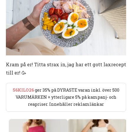
Kram på er! Titta strax in, jag har ett gott laxrecept
till er! 🥳
56KILO26
ger 35% på DYRASTE varan inkl. över 500
VARUMÄRKEN + ytterligare 5% på kampanj- och
reapriser. Innehåller reklamlänkar