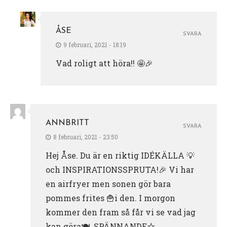
ÅSE
SVARA
9 februari, 2021 - 18:19
Vad roligt att höra!! 🤩🎉
ANNBRITT
SVARA
8 februari, 2021 - 23:50
Hej Åse. Du är en riktig IDÉKÄLLA 💡
och INSPIRATIONSSPRUTA!🎉 Vi har
en airfryer men sonen gör bara
pommes frites 🍟i den. I morgon
kommer den fram så får vi se vad jag
kan göra🍽. SPÄNNANDE☆