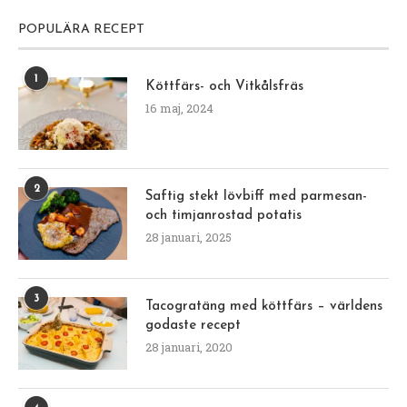
POPULÄRA RECEPT
1
Köttfärs- och Vitkålsfräs
16 maj, 2024
2
Saftig stekt lövbiff med parmesan-
och timjanrostad potatis
28 januari, 2025
3
Tacogratäng med köttfärs – världens
godaste recept
28 januari, 2020