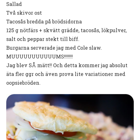
Sallad
Två skivor ost
Tacosås bredda på brödsidorna
125 g nötfärs + skvätt grädde, tacosås, lökpulver,
salt och peppar stekt till biff.
Burgarna serverade jag med Cole slaw.
MUUUUUUUUUUUMS!!!!!!!
Jag blev SÅ mätt!! Och detta kommer jag absolut
äta fler ggr och även prova lite variationer med
oopsiebröden.