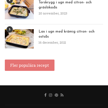
4
Torskrygg i ugn med citron- och
gräslökssås
20 november, 2023
5
Lax i ugn med krämig citron- och
ostsås
16 december, 2021
Fler populära recept