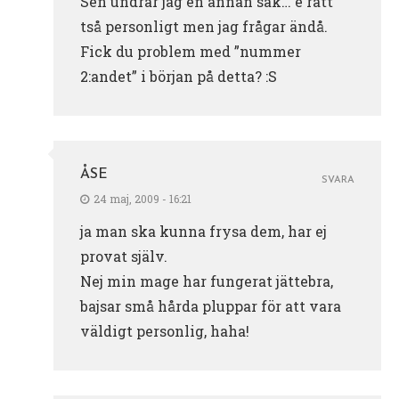
Sen undrar jag en annan sak… e rätt
tså personligt men jag frågar ändå.
Fick du problem med ”nummer
2:andet” i början på detta? :S
ÅSE
SVARA
24 maj, 2009 - 16:21
ja man ska kunna frysa dem, har ej
provat själv.
Nej min mage har fungerat jättebra,
bajsar små hårda pluppar för att vara
väldigt personlig, haha!