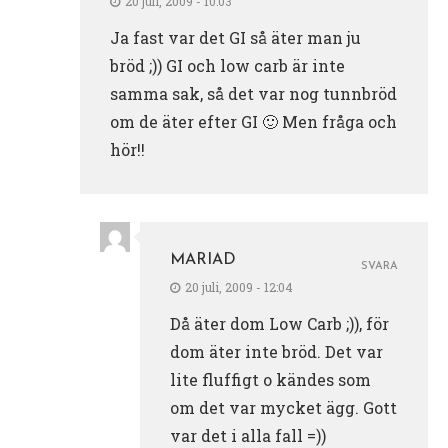
20 juli, 2009 - 10:03
Ja fast var det GI så äter man ju
bröd ;)) GI och low carb är inte
samma sak, så det var nog tunnbröd
om de äter efter GI 🙂 Men fråga och
hör!!
MARIAD
SVARA
20 juli, 2009 - 12:04
Då äter dom Low Carb ;)), för
dom äter inte bröd. Det var
lite fluffigt o kändes som
om det var mycket ägg. Gott
var det i alla fall =))