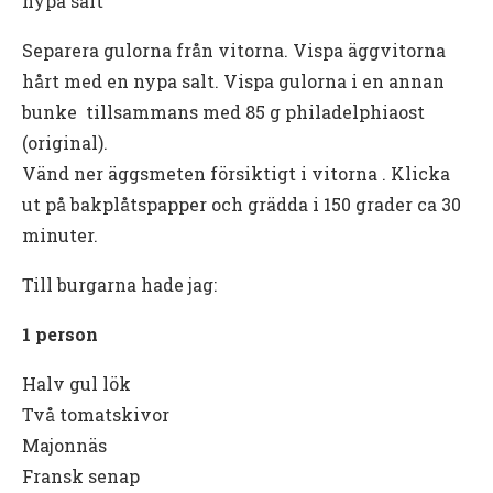
nypa salt
Separera gulorna från vitorna. Vispa äggvitorna
hårt med en nypa salt. Vispa gulorna i en annan
bunke tillsammans med 85 g philadelphiaost
(original).
Vänd ner äggsmeten försiktigt i vitorna . Klicka
ut på bakplåtspapper och grädda i 150 grader ca 30
minuter.
Till burgarna hade jag:
1 person
Halv gul lök
Två tomatskivor
Majonnäs
Fransk senap