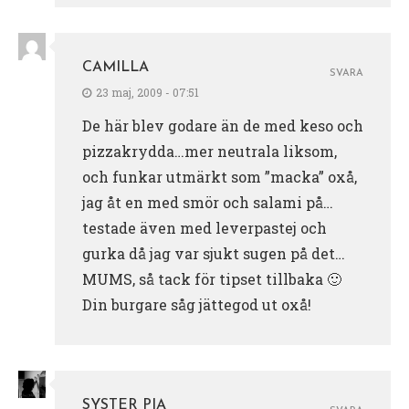
CAMILLA
SVARA
23 maj, 2009 - 07:51
De här blev godare än de med keso och
pizzakrydda…mer neutrala liksom,
och funkar utmärkt som ”macka” oxå,
jag åt en med smör och salami på…
testade även med leverpastej och
gurka då jag var sjukt sugen på det…
MUMS, så tack för tipset tillbaka 🙂
Din burgare såg jättegod ut oxå!
SYSTER PIA