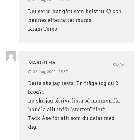
Det ser ju hur gått som helst ut 😉 och
hennes efterrätter mums.
Kram Teres
MARGITHA
SVARA
22 maj, 2009 - 15:57
Detta ska jag testa .En fråga tog du 2
bröd?..
nu ska jag skriva lista så mannen får
handla allt inför ”starten” *ler*
Tack Åse för allt som du delar med
dig..