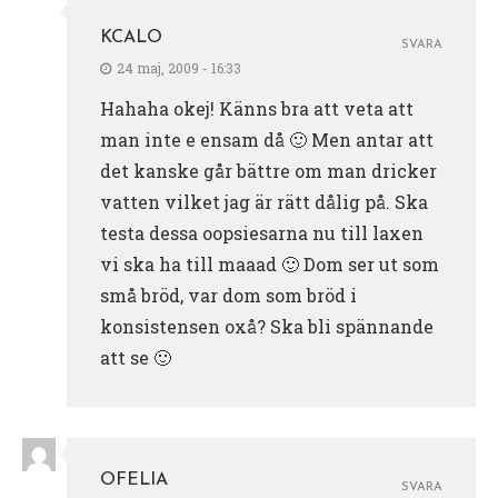
KCALO
SVARA
24 maj, 2009 - 16:33
Hahaha okej! Känns bra att veta att
man inte e ensam då 🙂 Men antar att
det kanske går bättre om man dricker
vatten vilket jag är rätt dålig på. Ska
testa dessa oopsiesarna nu till laxen
vi ska ha till maaad 🙂 Dom ser ut som
små bröd, var dom som bröd i
konsistensen oxå? Ska bli spännande
att se 🙂
OFELIA
SVARA