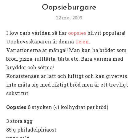
Oopsieburgare
22 maj, 2009
I low carb världen så har
oopsies
blivit populära!
Upphovsskaparen är denna
tjejen
.
Variationerna är många!! Man kan ha brödet som
bröd, pizza, rulltårta, tårta etc. Bara variera med
kryddor och sötma!
Konsistensen är lätt och luftigt och kan givetvis
inte mäta sig med riktigt bröd men är ett trevligt
substitut!
Oopsies
6 stycken (<1 kolhydrat per bröd)
3 stora ägg
85 g philadelphiaost