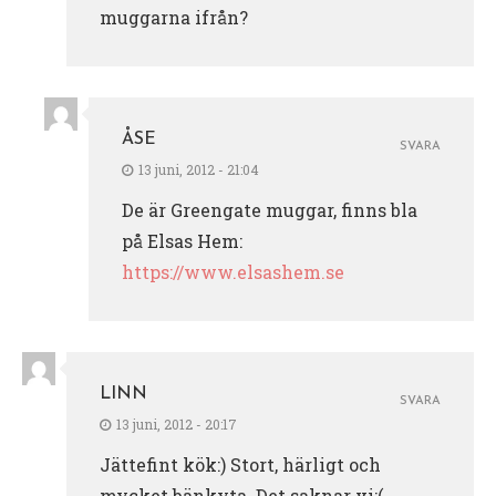
muggarna ifrån?
ÅSE
SVARA
13 juni, 2012 - 21:04
De är Greengate muggar, finns bla
på Elsas Hem:
https://www.elsashem.se
LINN
SVARA
13 juni, 2012 - 20:17
Jättefint kök:) Stort, härligt och
mycket bänkyta. Det saknar vi:(