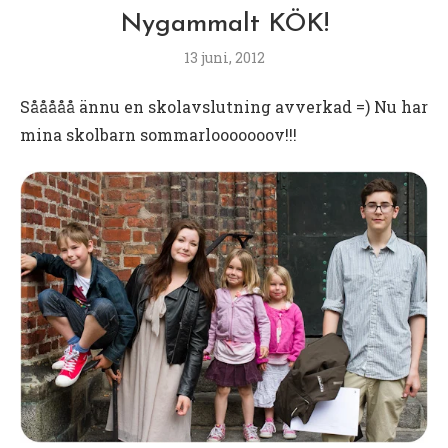
Nygammalt KÖK!
13 juni, 2012
Sååååå ännu en skolavslutning avverkad =) Nu har
mina skolbarn sommarlooooooov!!!