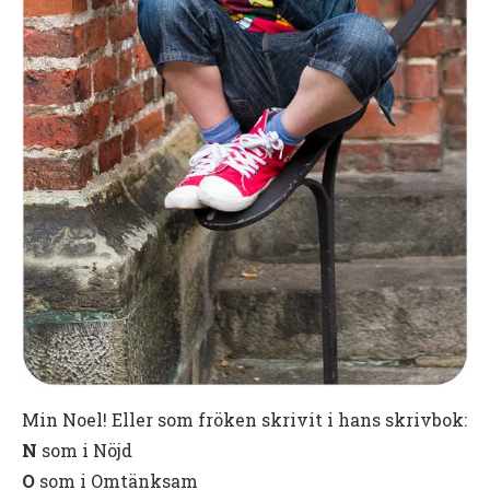
Min Noel! Eller som fröken skrivit i hans skrivbok:
N
som i Nöjd
O
som i Omtänksam