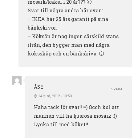
mosaik/kakel i 20 år??? 🙂
Svar till några andra här ovan:
– IKEA har 25 års garanti på sina
bänkskivor.
– Köksön är nog ingen särskild stans
ifrån, den bygger man med några
köksskåp och en bänkskiva! 🙂
ÅSE
SVARA
14 juni, 2012 - 13:53
Haha tack för svar!! =) Occh kul att
mannen vill ha ljusrosa mosaik ;))
Lycka till med köket!!