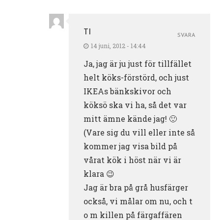
TI
SVARA
14 juni, 2012 - 14:44
Ja, jag är ju just för tillfället
helt köks-förstörd, och just
IKEAs bänkskivor och
köksö ska vi ha, så det var
mitt ämne kände jag! 🙂
(Vare sig du vill eller inte så
kommer jag visa bild på
vårat kök i höst när vi är
klara 😉
Jag är bra på grå husfärger
också, vi målar om nu, och t
o m killen på färgaffären