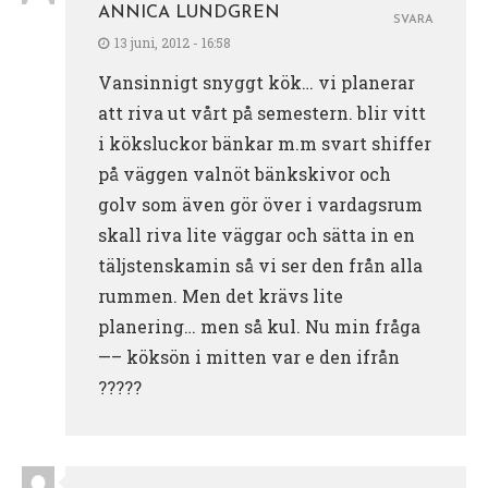
ANNICA LUNDGREN
SVARA
13 juni, 2012 - 16:58
Vansinnigt snyggt kök… vi planerar
att riva ut vårt på semestern. blir vitt
i köksluckor bänkar m.m svart shiffer
på väggen valnöt bänkskivor och
golv som även gör över i vardagsrum
skall riva lite väggar och sätta in en
täljstenskamin så vi ser den från alla
rummen. Men det krävs lite
planering… men så kul. Nu min fråga
—– köksön i mitten var e den ifrån
?????