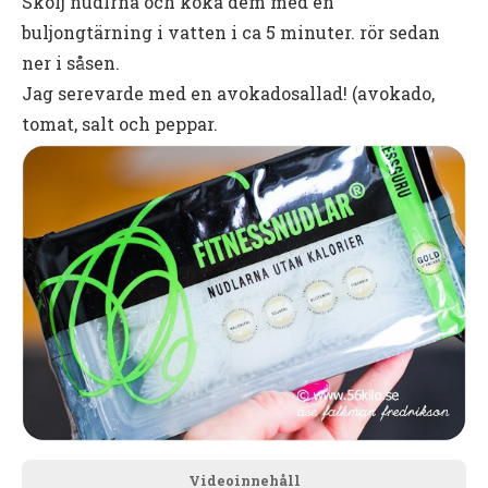
Skölj nudlrna och koka dem med en
buljongtärning i vatten i ca 5 minuter. rör sedan
ner i såsen.
Jag serevarde med en avokadosallad! (avokado,
tomat, salt och peppar.
Videoinnehåll