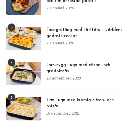
och timjanrostad potatis
28 januari, 2025
3
Tacogratäng med köttfärs – världens
godaste recept
28 januari, 2020
4
Torskrygg i ugn med citron- och
gräslökssås
20 november, 2023
5
Lax i ugn med krämig citron- och
ostsås
16 december, 2021