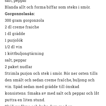
salt, peppar
Blanda allt och forma biffar som steks i smör.
Gorgonzolasås:
300 gram gorgonzola
2 dl creme fraiche
1 dl grädde
1 purjolök
1/2 dl vin
1 köttbuljongtärning
salt, peppar
2 paket nudlar
Strimla purjon och stek i smör. Rör ner osten tills
den smält och sedan creme fraîche, buljong och
vin. Späd sedan med grädde till önskad
konsistens. Smaka av med salt och peppar och låt
puttra en liten stund.