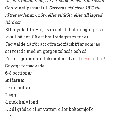
fat, katrinplommon, salvia, choklad och romrussin.
Och vinet passar till:
Serveras vid cirka 18°C till
rätter av lamm-, nöt-, eller viltkött, eller till lagrad
hårdost.
Ett mycket trevligt vin och det blir nog repris i
kväll på det. Så ett bra fredagstips för er!
Jag valde därför att göra nötfärsbiffar som jag
serverade med en gorgonzolasås och så
Fitnessgurus shiratakinudlar, dvs
fitnessnudlar
!
Snyggt förpackade!!
6-8 portioner
Biffarna:
1 kilo nötfärs
2 ägg
4 msk kalvfond
1/2 dl grädde eller vatten eller kokosmjölk