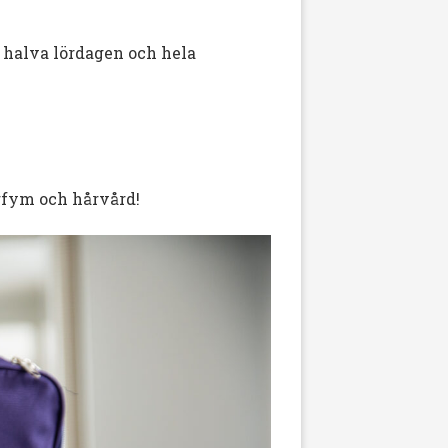
r halva lördagen och hela
arfym och hårvård!