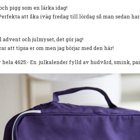
ch pigg som en lärka idag!
Perfekta att åka iväg fredag till lördag så man sedan ha
ll advent och julmyset, det gör jag!
ar att tipsa er om men jag börjar med den här!
 hela 4625:- En julkalender fylld av hudvård, smink, p