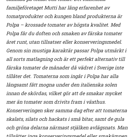
familjeföretaget Mutti har lång erfarenhet av
tomatprodukter och kungen bland produkterna är
Polpa – krossade tomater av högsta kvalitet. Med
Polpa får du doften och smaken av färska tomater
året runt, utan tillsatser eller konserveringsmedel.
Genom sin mustiga karaktär passar Polpa utmärkt i
all sorts matlagning och är ett perfekt alternativ till
färska tomater de månader då vädret i Sverige inte
tillåter det.
Tomaterna som ingår i Polpa har alla
långsamt fått mogna under den italienska solen
innan de skördas,
vilket gör att de smakar mycket
mer än tomater som drivits fram i växthus.
Konserveringen sker samma
dag efter att tomaterna
skalats, silats och hackats i små bitar, samt de gula
och gröna delarna närmast
stjälken avlägsnats. Man
tillsätter inga konserveringsmedel eller smakämnen,