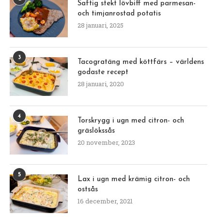
Saftig stekt lövbiff med parmesan-
och timjanrostad potatis
28 januari, 2025
3
Tacogratäng med köttfärs – världens
godaste recept
28 januari, 2020
4
Torskrygg i ugn med citron- och
gräslökssås
20 november, 2023
5
Lax i ugn med krämig citron- och
ostsås
16 december, 2021