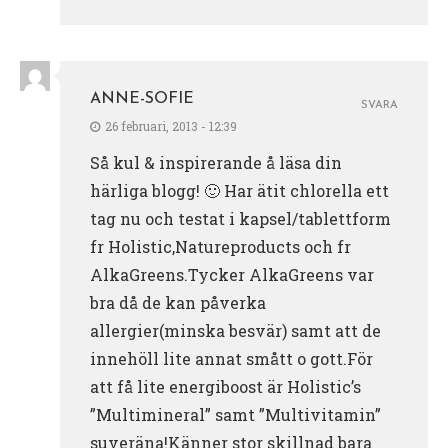
ANNE-SOFIE
SVARA
26 februari, 2013 - 12:39
Så kul & inspirerande å läsa din
härliga blogg! 🙂 Har ätit chlorella ett
tag nu och testat i kapsel/tablettform
fr Holistic,Natureproducts och fr
AlkaGreens.Tycker AlkaGreens var
bra då de kan påverka
allergier(minska besvär) samt att de
innehöll lite annat smått o gott.För
att få lite energiboost är Holistic’s
”Multimineral” samt ”Multivitamin”
suveräna!Känner stor skillnad bara