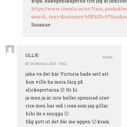
köpa. Bakegenskaperna tror jag är jämförb
https://www.risenta.se/sv/Vara_produkte
search_text=&category%5B%5D=97&index
Susanne
ULLIE
SVARA
26 februari, 2013 - 18:12
jaha va det här Victoria hade sett att
hon ville ha mera färg på
slickepottarna 😕 Hi hi
ja men ja är inte heller sponsrad utav
rice men har oså i rosa som jag gillar
hihi de e snygga 🙂
Såg gott ut det där me äggen 🙂 kram