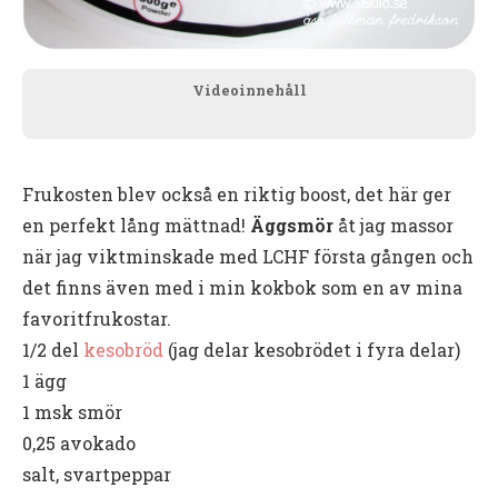
Videoinnehåll
Frukosten blev också en riktig boost, det här ger
en perfekt lång mättnad!
Äggsmör
åt jag massor
när jag viktminskade med LCHF första gången och
det finns även med i min kokbok som en av mina
favoritfrukostar.
1/2 del
kesobröd
(jag delar kesobrödet i fyra delar)
1 ägg
1 msk smör
0,25 avokado
salt, svartpeppar