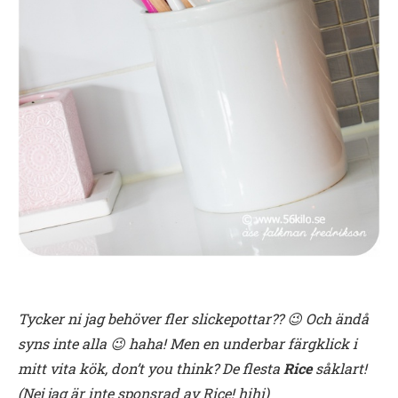
Tycker ni jag behöver fler slickepottar?? 😉 Och ändå
syns inte alla 😉 haha! Men en underbar färgklick i
mitt vita kök, don’t you think? De flesta
Rice
såklart!
(Nej jag är inte sponsrad av Rice! hihi)