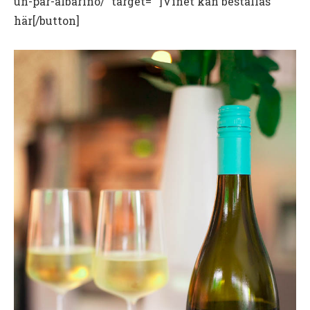
un-par-albarino/” target=””]Vinet kan beställas
här[/button]