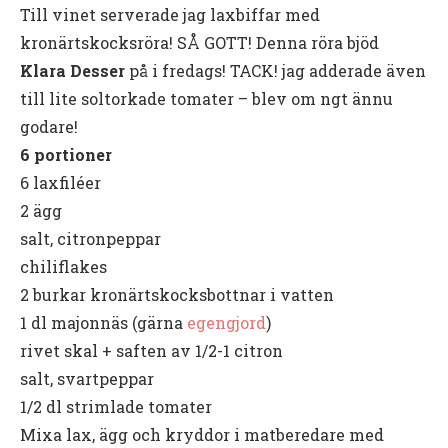
Till vinet serverade jag laxbiffar med
kronärtskocksröra! SÅ GOTT! Denna röra bjöd
Klara Desser
på i fredags! TACK! jag adderade även
till lite soltorkade tomater – blev om ngt ännu
godare!
6 portioner
6 laxfiléer
2 ägg
salt, citronpeppar
chiliflakes
2 burkar kronärtskocksbottnar i vatten
1 dl majonnäs (gärna
egengjord
)
rivet skal + saften av 1/2-1 citron
salt, svartpeppar
1/2 dl strimlade tomater
Mixa lax, ägg och kryddor i matberedare med