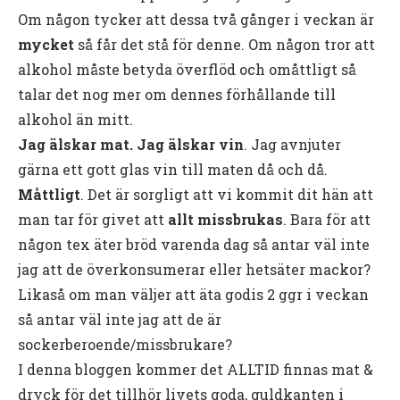
Om någon tycker att dessa två gånger i veckan är
mycket
så får det stå för denne. Om någon tror att
alkohol måste betyda överflöd och omåttligt så
talar det nog mer om dennes förhållande till
alkohol än mitt.
Jag älskar mat. Jag älskar vin
. Jag avnjuter
gärna ett gott glas vin till maten då och då.
Måttligt
. Det är sorgligt att vi kommit dit hän att
man tar för givet att
allt missbrukas
. Bara för att
någon tex äter bröd varenda dag så antar väl inte
jag att de överkonsumerar eller hetsäter mackor?
Likaså om man väljer att äta godis 2 ggr i veckan
så antar väl inte jag att de är
sockerberoende/missbrukare?
I denna bloggen kommer det ALLTID finnas mat &
dryck för det tillhör livets goda, guldkanten i