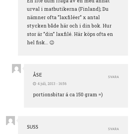
En lite dum fråga av en med annat
urval i matbutikerna (Finland); Du
nämner ofta ”laxfiléer” x antal
stycken både här och i din bok. Hur
stor är ”din” laxfilé. Här köps ofta en
hel fisk… 😉
ÅSE
SVARA
4 juli, 2013 - 16:56
portionsbitar á ca 150 gram =)
SUSS
SVARA