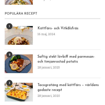
POPULÄRA RECEPT
1
Köttfärs- och Vitkålsfräs
16 maj, 2024
2
Saftig stekt lövbiff med parmesan-
och timjanrostad potatis
28 januari, 2025
3
Tacogratäng med köttfärs – världens
godaste recept
28 januari, 2020