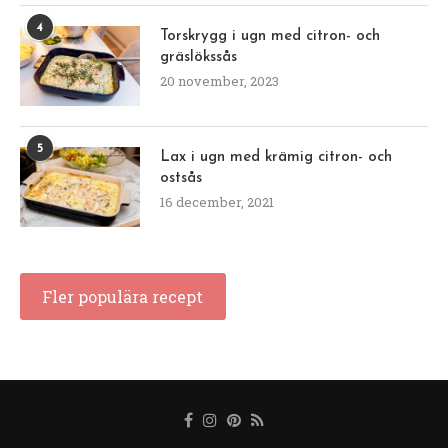
4
Torskrygg i ugn med citron- och
gräslökssås
20 november, 2023
5
Lax i ugn med krämig citron- och
ostsås
16 december, 2021
Fler populära recept