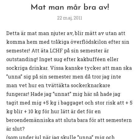
Mat man mår bra av!
22 maj, 2011
Detta är mat man njuter av, blir mätt av utan att
komma hem med tråkiga överflödskilon efter sin
semester! Att äta LCHF på sin semester är
outstanding! Inget sug efter kakbufféen eller
sockriga drinkar. Vissa kanske tycker att man ska
”unna” sig på sin semester men då tror jag inte
man vet hur en tvättäkta sockerknarkare
fungerar! Hade jag ”unnat” mig här så hade jag
tagit med mig +5 kg i baggaget och stor risk att + 5
kg blir + 10 kg för hur lätt är det för en
beroendemänniska att sluta bara för att semestern
är slut?
(som under jul när jag skulle ”unna” mig och