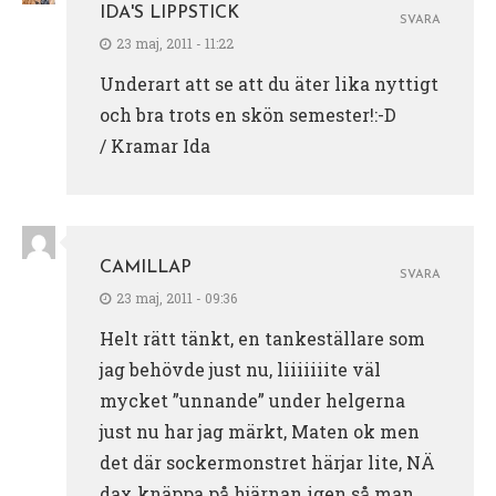
IDA'S LIPPSTICK
SVARA
23 maj, 2011 - 11:22
Underart att se att du äter lika nyttigt
och bra trots en skön semester!:-D
/ Kramar Ida
CAMILLAP
SVARA
23 maj, 2011 - 09:36
Helt rätt tänkt, en tankeställare som
jag behövde just nu, liiiiiiite väl
mycket ”unnande” under helgerna
just nu har jag märkt, Maten ok men
det där sockermonstret härjar lite, NÄ
dax knäppa på hjärnan igen så man