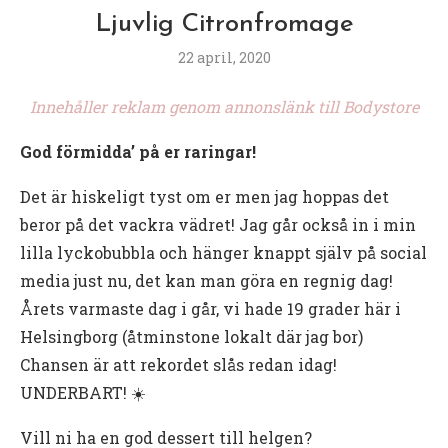
Ljuvlig Citronfromage
22 april, 2020
Innehåller reklam genom annonslänk till Bodystore
God förmidda’ på er raringar!
Det är hiskeligt tyst om er men jag hoppas det
beror på det vackra vädret! Jag går också in i min
lilla lyckobubbla och hänger knappt själv på social
media just nu, det kan man göra en regnig dag!
Årets varmaste dag i går, vi hade 19 grader här i
Helsingborg (åtminstone lokalt där jag bor)
Chansen är att rekordet slås redan idag!
UNDERBART! ☀️
Vill ni ha en god dessert till helgen?