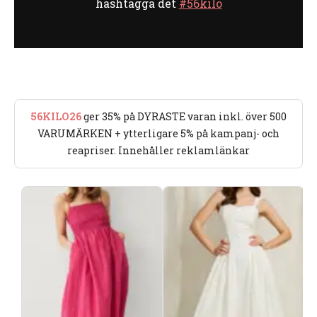
hashtagga det
#56kilo
56KILO26
ger 35% på DYRASTE varan inkl. över 500
VARUMÄRKEN + ytterligare 5% på kampanj- och
reapriser. Innehåller reklamlänkar